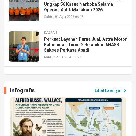
Ungkap 56 Kasus Narkoba Selama
Operasi Antik Mahakam 2026
Sabtu, 01 Agu 2026 06:43
DAERAH
Perkuat Layanan Purna Jual, Astra Motor
Kalimantan Timur 2 Resmikan AHASS
Sukses Perkasa Abadi
Rabu, 22 Jul 2026 19:29
DAERAH
UPA PERKASA Universitas Mulawarman
Laksanakan Job Fair Batch II, Hadirkan
Infografis
chevron_right
Lihat Lainnya
Peluang Kerja dan Magang
Jumat, 17 Jul 2026 22:30
DAERAH
Astra Motor Kalimantan Timur 2 Dukung
Mahasiswa Samarinda dalam Astra
Honda SDGs Future Leaders 2026