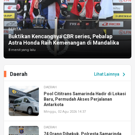
BERITA
Buktikan Kencangnya CBR series, Pebalap
Astra Honda Raih Kemenangan di Mandalika
8 menit yang lalu
Daerah
chevron_right
Lihat Lainnya
DAERAH
Pool Cititrans Samarinda Hadir di Lokasi
Baru, Permudah Akses Perjalanan
Antarkota
Minggu, 02 Agu 2026 14:37
DAERAH
74 Orang Dibekuk, Polresta Samarinda