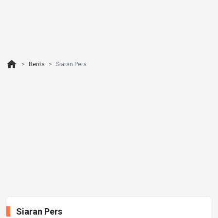
home
Berita
Siaran Pers
Siaran Pers