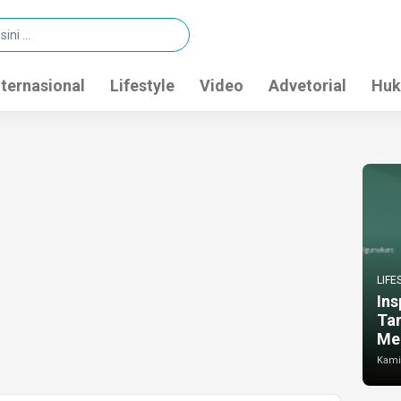
nternasional
Lifestyle
Video
Advetorial
Huk
LIFE
Ins
Ta
Me
Kamis