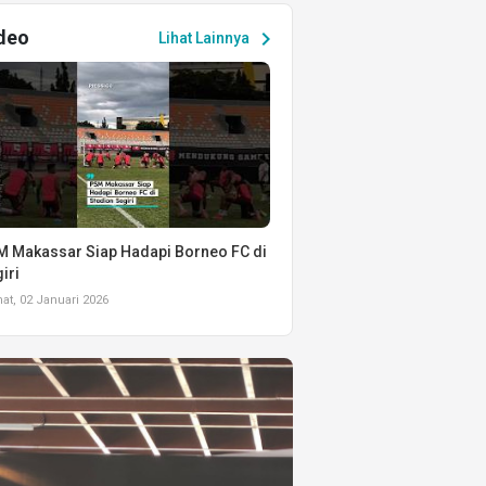
deo
chevron_right
Lihat Lainnya
 Makassar Siap Hadapi Borneo FC di
iri
t, 02 Januari 2026