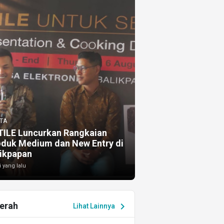
TA
TILE Luncurkan Rangkaian
oduk Medium dan New Entry di
ikpapan
i yang lalu
erah
chevron_right
Lihat Lainnya