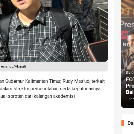
esisi.co/Akmal)
BERI
FO
n Gubernur Kalimantan Timur, Rudy Mas’ud, terkait
Pr
dalam struktur pemerintahan serta keputusannya
Bal
ai sorotan dari kalangan akademisi.
1 har
Da