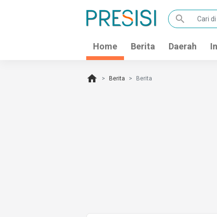
search
Home
Berita
Daerah
I
home
Berita
Berita