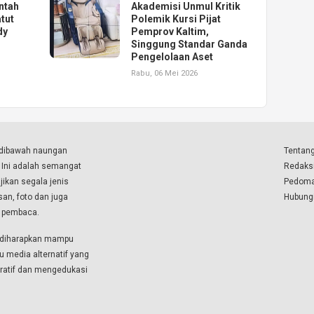
ntah
Akademisi Unmul Kritik
tut
Polemik Kursi Pijat
dy
Pemprov Kaltim,
Singgung Standar Ganda
Pengelolaan Aset
Rabu, 06 Mei 2026
a dibawah naungan
Tentang
. Ini adalah semangat
Redaks
ikan segala jenis
Pedoma
isan, foto dan juga
Hubung
a pembaca.
i diharapkan mampu
u media alternatif yang
boratif dan mengedukasi