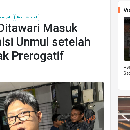
Vi
erogatif
Rudy Mas'ud
Ditawari Masuk
isi Unmul setelah
ak Prerogatif
PSM
Seg
Juma