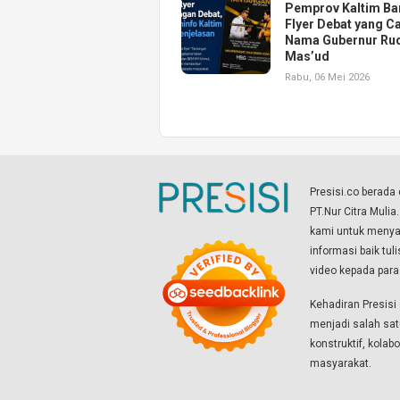
Pemprov Kaltim Ba
Flyer Debat yang Ca
Nama Gubernur Ru
Mas’ud
Rabu, 06 Mei 2026
Presisi.co berad
PT.Nur Citra Mulia
kami untuk menyaj
informasi baik tul
video kepada par
Kehadiran Presis
menjadi salah sat
konstruktif, kola
masyarakat.