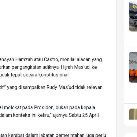
ansyah Hamzah atau Castro, menilai alasan yang
kan pengangkatan adiknya, Hijrah Mas’ud, ke
dak tepat secara konstitusional.
atif” yang disampaikan Rudy Mas’ud tidak relevan
nal melekat pada Presiden, bukan pada kepala
dalam konteks ini keliru,” ujarnya Sabtu 25 April
an kerabat dalam jabatan pemerintahan juga perlu