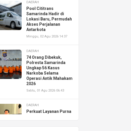
DAERAH
Pool Cititrans
Samarinda Hadir di
Lokasi Baru, Permudah
Akses Perjalanan
Antarkota
Minggu, 02 Agu 2026 14:37
DAERAH
74 Orang Dibekuk,
Polresta Samarinda
Ungkap 56 Kasus
Narkoba Selama
Operasi Antik Mahakam
2026
Sabtu, 01 Agu 2026 06:43
DAERAH
Perkuat Layanan Purna
Jual, Astra Motor
Kalimantan Timur 2
Resmikan AHASS