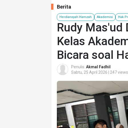
Berita
Herdiansyah Hamzah
Akademisi
Hak Pr
Rudy Mas'ud 
Kelas Akadem
Bicara soal H
Penulis:
Akmal Fadhil
Sabtu, 25 April 2026 | 247 views