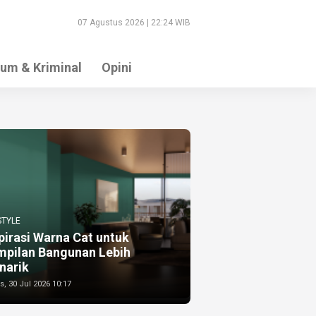
07 Agustus 2026 | 22:24 WIB
um & Kriminal
Opini
STYLE
pirasi Warna Cat untuk
mpilan Bangunan Lebih
narik
, 30 Jul 2026 10:17