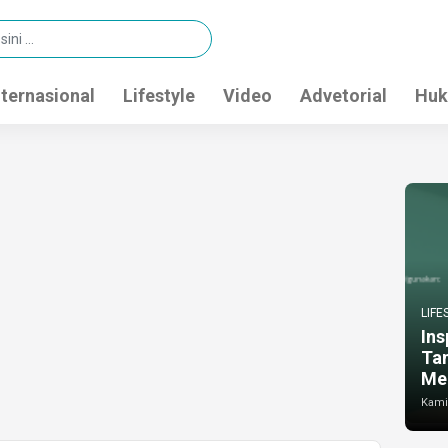
nternasional
Lifestyle
Video
Advetorial
Huk
LIFE
Ins
Ta
Me
Kamis