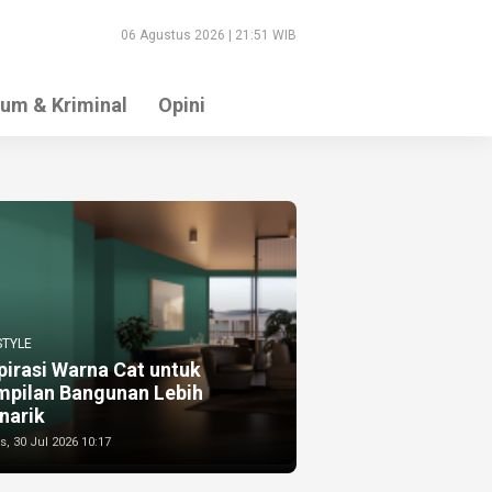
06 Agustus 2026 | 21:51 WIB
um & Kriminal
Opini
STYLE
pirasi Warna Cat untuk
mpilan Bangunan Lebih
narik
, 30 Jul 2026 10:17