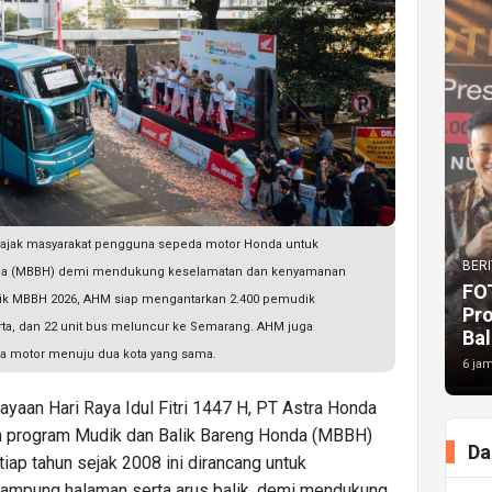
ajak masyarakat pengguna sepeda motor Honda untuk
BERI
Honda (MBBH) demi mendukung keselamatan dan kenyamanan
FO
k MBBH 2026, AHM siap mengantarkan 2.400 pemudik
Pr
a, dan 22 unit bus meluncur ke Semarang. AHM juga
Bal
da motor menuju dua kota yang sama.
6 jam
ayaan Hari Raya Idul Fitri 1447 H, PT Astra Honda
 program Mudik dan Balik Bareng Honda (MBBH)
Da
tiap tahun sejak 2008 ini dirancang untuk
 kampung halaman serta arus balik, demi mendukung