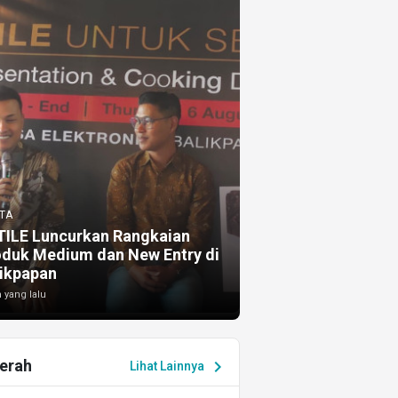
TA
TILE Luncurkan Rangkaian
oduk Medium dan New Entry di
ikpapan
 yang lalu
erah
chevron_right
Lihat Lainnya