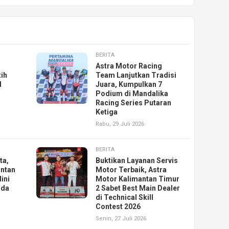
BERITA
Astra Motor Racing
ih
Team Lanjutkan Tradisi
d
Juara, Kumpulkan 7
Podium di Mandalika
Racing Series Putaran
Ketiga
Rabu, 29 Juli 2026
BERITA
ta,
Buktikan Layanan Servis
antan
Motor Terbaik, Astra
ini
Motor Kalimantan Timur
nda
2 Sabet Best Main Dealer
di Technical Skill
Contest 2026
Senin, 27 Juli 2026