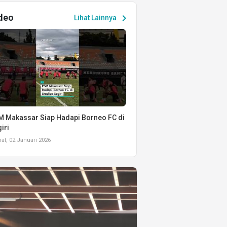
deo
chevron_right
Lihat Lainnya
 Makassar Siap Hadapi Borneo FC di
iri
t, 02 Januari 2026