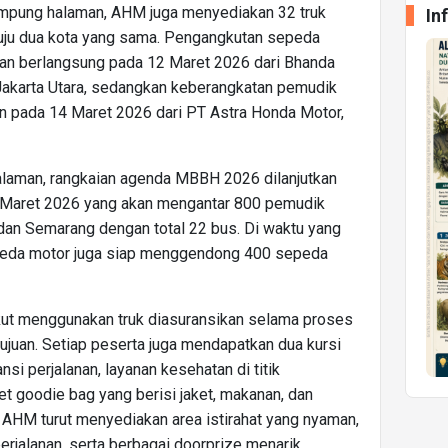
ampung halaman, AHM juga menyediakan 32 truk
In
uju dua kota yang sama. Pengangkutan sepeda
kan berlangsung pada 12 Maret 2026 dari Bhanda
Jakarta Utara, sedangkan keberangkatan pemudik
 pada 14 Maret 2026 dari PT Astra Honda Motor,
alaman, rangkaian agenda MBBH 2026 dilanjutkan
8 Maret 2026 yang akan mengantar 800 pemudik
 dan Semarang dengan total 22 bus. Di waktu yang
peda motor juga siap menggendong 400 sepeda
ut menggunakan truk diasuransikan selama proses
tujuan. Setiap peserta juga mendapatkan dua kursi
si perjalanan, layanan kesehatan di titik
et goodie bag yang berisi jaket, makanan, dan
 AHM turut menyediakan area istirahat yang nyaman,
erjalanan, serta berbagai doorprize menarik,