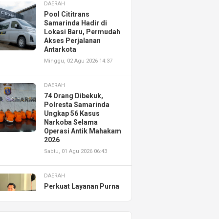
DAERAH
Pool Cititrans
Samarinda Hadir di
Lokasi Baru, Permudah
Akses Perjalanan
Antarkota
Minggu, 02 Agu 2026 14:37
DAERAH
74 Orang Dibekuk,
Polresta Samarinda
Ungkap 56 Kasus
Narkoba Selama
Operasi Antik Mahakam
2026
Sabtu, 01 Agu 2026 06:43
DAERAH
Perkuat Layanan Purna
Jual, Astra Motor
Kalimantan Timur 2
Resmikan AHASS