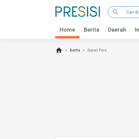
search
Home
Berita
Daerah
I
home
Berita
Siaran Pers