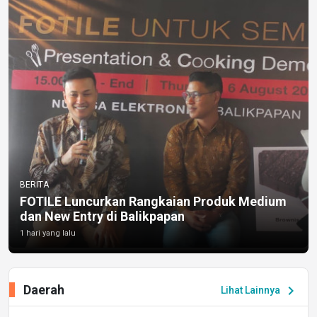
BERITA
FOTILE Luncurkan Rangkaian Produk Medium
dan New Entry di Balikpapan
1 hari yang lalu
Daerah
chevron_right
Lihat Lainnya