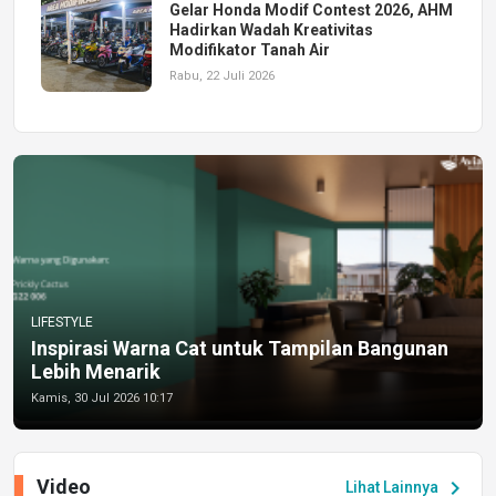
Gelar Honda Modif Contest 2026, AHM
Hadirkan Wadah Kreativitas
Modifikator Tanah Air
Rabu, 22 Juli 2026
LIFESTYLE
Inspirasi Warna Cat untuk Tampilan Bangunan
Lebih Menarik
Kamis, 30 Jul 2026 10:17
Video
chevron_right
Lihat Lainnya