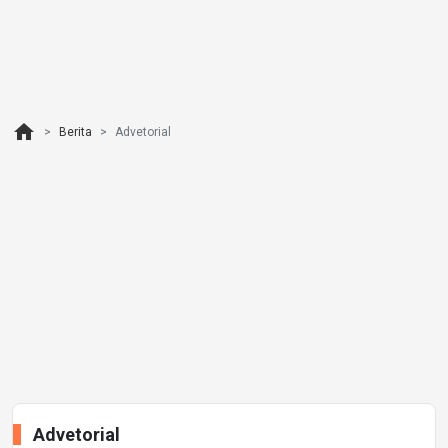
home
Berita
Advetorial
Advetorial