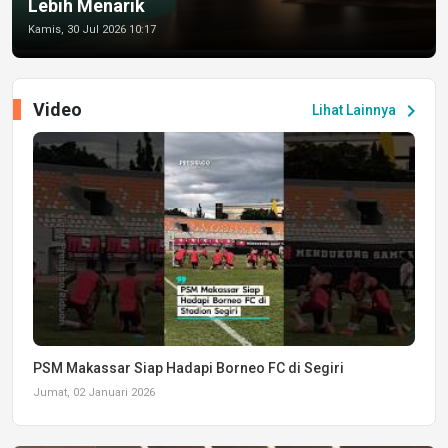
Lebih Menarik
Kamis, 30 Jul 2026 10:17
Video
chevron_right
Lihat Lainnya
PSM Makassar Siap Hadapi Borneo FC di Segiri
Jumat, 02 Januari 2026