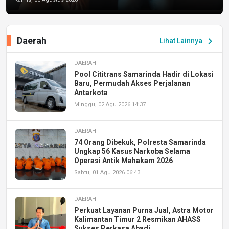
Daerah
chevron_right
Lihat Lainnya
DAERAH
Pool Cititrans Samarinda Hadir di Lokasi
Baru, Permudah Akses Perjalanan
Antarkota
Minggu, 02 Agu 2026 14:37
DAERAH
74 Orang Dibekuk, Polresta Samarinda
Ungkap 56 Kasus Narkoba Selama
Operasi Antik Mahakam 2026
Sabtu, 01 Agu 2026 06:43
DAERAH
Perkuat Layanan Purna Jual, Astra Motor
Kalimantan Timur 2 Resmikan AHASS
Sukses Perkasa Abadi