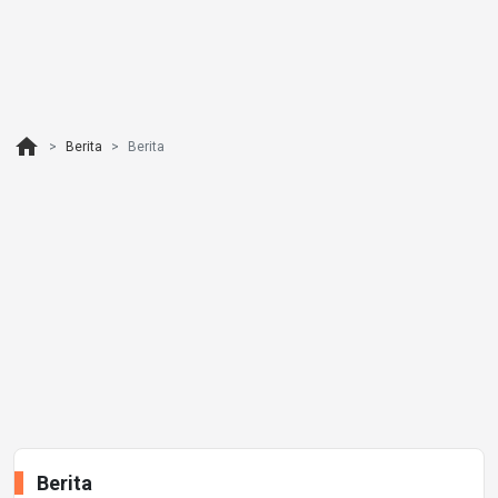
home
Berita
Berita
Berita