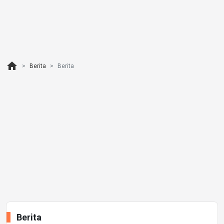
home
Berita
Berita
Berita