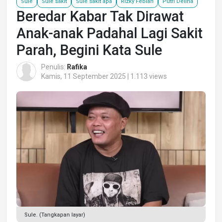
Sule
Sule sakit
Sule sakit apa
Rizky Febian
Putri Delina
Beredar Kabar Tak Dirawat
Anak-anak Padahal Lagi Sakit
Parah, Begini Kata Sule
Penulis:
Rafika
Kamis, 11 September 2025 | 1.113 views
Sule. (Tangkapan layar)