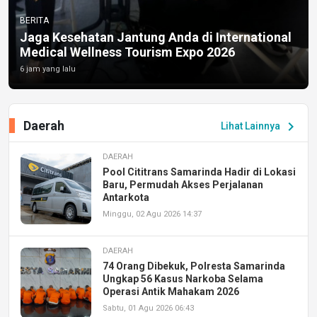
BERITA
Jaga Kesehatan Jantung Anda di International
Medical Wellness Tourism Expo 2026
6 jam yang lalu
Daerah
chevron_right
Lihat Lainnya
DAERAH
Pool Cititrans Samarinda Hadir di Lokasi
Baru, Permudah Akses Perjalanan
Antarkota
Minggu, 02 Agu 2026 14:37
DAERAH
74 Orang Dibekuk, Polresta Samarinda
Ungkap 56 Kasus Narkoba Selama
Operasi Antik Mahakam 2026
Sabtu, 01 Agu 2026 06:43