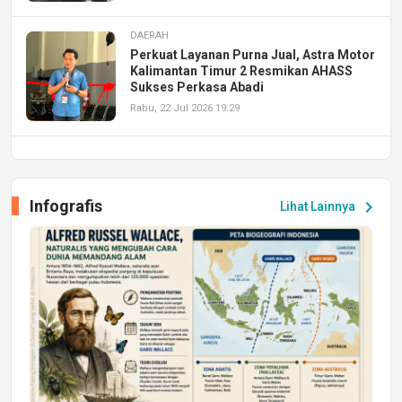
DAERAH
Perkuat Layanan Purna Jual, Astra Motor
Kalimantan Timur 2 Resmikan AHASS
Sukses Perkasa Abadi
Rabu, 22 Jul 2026 19:29
DAERAH
UPA PERKASA Universitas Mulawarman
Laksanakan Job Fair Batch II, Hadirkan
Infografis
chevron_right
Lihat Lainnya
Peluang Kerja dan Magang
Jumat, 17 Jul 2026 22:30
DAERAH
Astra Motor Kalimantan Timur 2 Dukung
Mahasiswa Samarinda dalam Astra
Honda SDGs Future Leaders 2026
Jumat, 10 Jul 2026 19:01