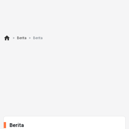
home
Berita
Berita
Berita