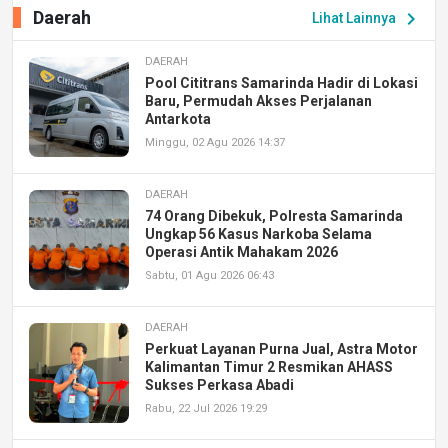
Daerah
chevron_right
Lihat Lainnya
DAERAH
Pool Cititrans Samarinda Hadir di Lokasi
Baru, Permudah Akses Perjalanan
Antarkota
Minggu, 02 Agu 2026 14:37
DAERAH
74 Orang Dibekuk, Polresta Samarinda
Ungkap 56 Kasus Narkoba Selama
Operasi Antik Mahakam 2026
Sabtu, 01 Agu 2026 06:43
DAERAH
Perkuat Layanan Purna Jual, Astra Motor
Kalimantan Timur 2 Resmikan AHASS
Sukses Perkasa Abadi
Rabu, 22 Jul 2026 19:29