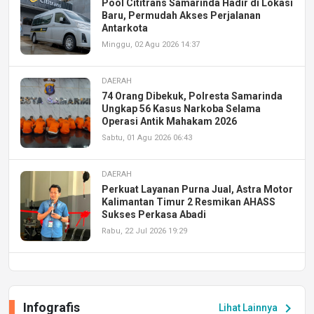
Pool Cititrans Samarinda Hadir di Lokasi
Baru, Permudah Akses Perjalanan
Antarkota
Minggu, 02 Agu 2026 14:37
DAERAH
74 Orang Dibekuk, Polresta Samarinda
Ungkap 56 Kasus Narkoba Selama
Operasi Antik Mahakam 2026
Sabtu, 01 Agu 2026 06:43
DAERAH
Perkuat Layanan Purna Jual, Astra Motor
Kalimantan Timur 2 Resmikan AHASS
Sukses Perkasa Abadi
Rabu, 22 Jul 2026 19:29
DAERAH
UPA PERKASA Universitas Mulawarman
Laksanakan Job Fair Batch II, Hadirkan
Infografis
chevron_right
Lihat Lainnya
Peluang Kerja dan Magang