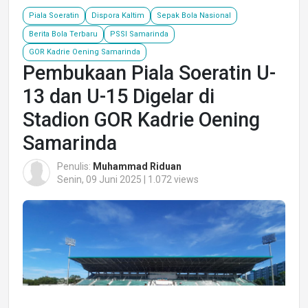
Piala Soeratin
Dispora Kaltim
Sepak Bola Nasional
Berita Bola Terbaru
PSSI Samarinda
GOR Kadrie Oening Samarinda
Pembukaan Piala Soeratin U-
13 dan U-15 Digelar di
Stadion GOR Kadrie Oening
Samarinda
Penulis:
Muhammad Riduan
Senin, 09 Juni 2025 | 1.072 views