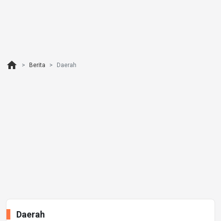
home
Berita
Daerah
Daerah