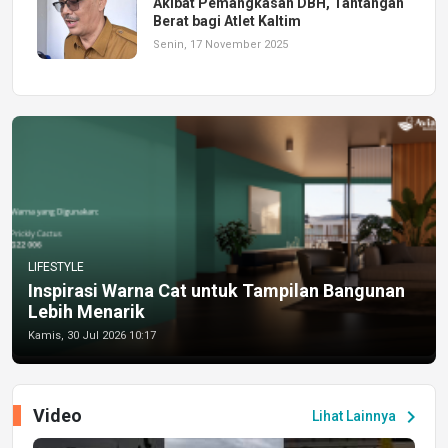
Akibat Pemangkasan DBH, Tantangan
Berat bagi Atlet Kaltim
Senin, 17 November 2025
LIFESTYLE
Inspirasi Warna Cat untuk Tampilan Bangunan
Lebih Menarik
Kamis, 30 Jul 2026 10:17
Video
chevron_right
Lihat Lainnya