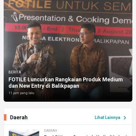
BERITA
FOTILE Luncurkan Rangkaian Produk Medium
dan New Entry di Balikpapan
11 jam yang lalu
Daerah
chevron_right
Lihat Lainnya
DAERAH