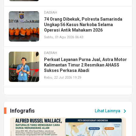
DAERAH
74 Orang Dibekuk, Polresta Samarinda
Ungkap 56 Kasus Narkoba Selama
Operasi Antik Mahakam 2026
Sabtu, 01 Agu 2026 06:43
DAERAH
Perkuat Layanan Purna Jual, Astra Motor
Kalimantan Timur 2 Resmikan AHASS
Sukses Perkasa Abadi
Rabu, 22 Jul 2026 19:29
DAERAH
UPA PERKASA Universitas Mulawarman
Laksanakan Job Fair Batch II, Hadirkan
Infografis
chevron_right
Lihat Lainnya
Peluang Kerja dan Magang
Jumat, 17 Jul 2026 22:30
DAERAH