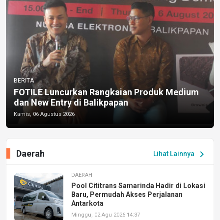
BERITA
FOTILE Luncurkan Rangkaian Produk Medium
dan New Entry di Balikpapan
Kamis, 06 Agustus 2026
Daerah
chevron_right
Lihat Lainnya
DAERAH
Pool Cititrans Samarinda Hadir di Lokasi
Baru, Permudah Akses Perjalanan
Antarkota
Minggu, 02 Agu 2026 14:37