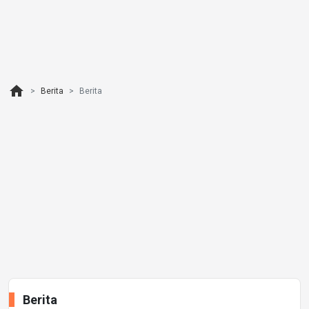
home
Berita
Berita
Berita