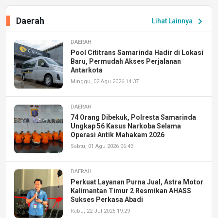
Daerah
chevron_right
Lihat Lainnya
DAERAH
Pool Cititrans Samarinda Hadir di Lokasi
Baru, Permudah Akses Perjalanan
Antarkota
Minggu, 02 Agu 2026 14:37
DAERAH
74 Orang Dibekuk, Polresta Samarinda
Ungkap 56 Kasus Narkoba Selama
Operasi Antik Mahakam 2026
Sabtu, 01 Agu 2026 06:43
DAERAH
Perkuat Layanan Purna Jual, Astra Motor
Kalimantan Timur 2 Resmikan AHASS
Sukses Perkasa Abadi
Rabu, 22 Jul 2026 19:29