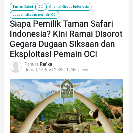
Taman Safari
OCI
Oriental Circus Indonesia
dugaan siksaan pemain OCI
Siapa Pemilik Taman Safari
Indonesia? Kini Ramai Disorot
Gegara Dugaan Siksaan dan
Eksploitasi Pemain OCI
Penulis:
Rafika
Jumat, 18 April 2025 | 1.746 views