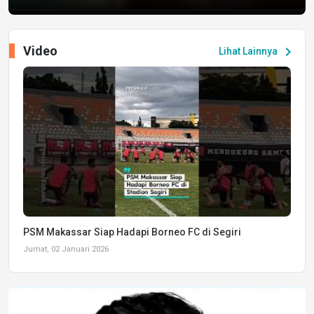
Video
chevron_right
Lihat Lainnya
PSM Makassar Siap Hadapi Borneo FC di Segiri
Jumat, 02 Januari 2026