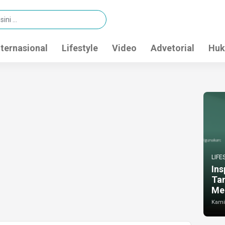
nternasional
Lifestyle
Video
Advetorial
Huk
LIFE
Ins
Ta
Me
Kamis