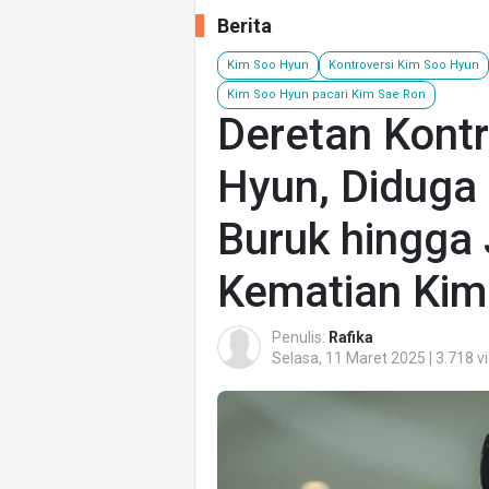
Berita
Kim Soo Hyun
Kontroversi Kim Soo Hyun
Kim Soo Hyun pacari Kim Sae Ron
Deretan Kontr
Hyun, Diduga 
Buruk hingga
Kematian Kim
Penulis:
Rafika
Selasa, 11 Maret 2025 | 3.718 v