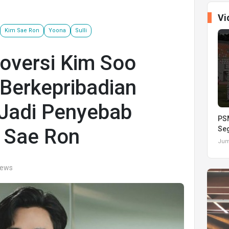
Vi
Kim Sae Ron
Yoona
Sulli
oversi Kim Soo
Berkepribadian
 Jadi Penyebab
PSM
 Sae Ron
Seg
Juma
iews