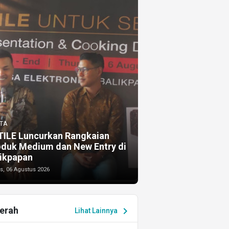
TA
TILE Luncurkan Rangkaian
oduk Medium dan New Entry di
ikpapan
s, 06 Agustus 2026
erah
chevron_right
Lihat Lainnya