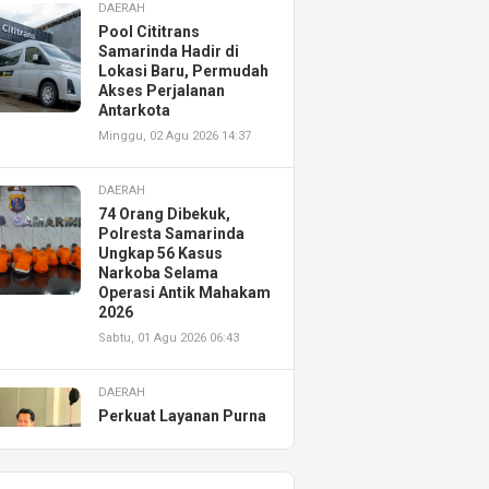
DAERAH
Pool Cititrans
Samarinda Hadir di
Lokasi Baru, Permudah
Akses Perjalanan
Antarkota
Minggu, 02 Agu 2026 14:37
DAERAH
74 Orang Dibekuk,
Polresta Samarinda
Ungkap 56 Kasus
Narkoba Selama
Operasi Antik Mahakam
2026
Sabtu, 01 Agu 2026 06:43
DAERAH
Perkuat Layanan Purna
Jual, Astra Motor
Kalimantan Timur 2
Resmikan AHASS