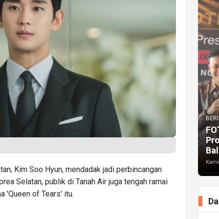
BERI
FO
Pr
Bal
Kami
tan, Kim Soo Hyun, mendadak jadi perbincangan
rea Selatan, publik di Tanah Air juga tengah ramai
'Queen of Tears' itu.
Da