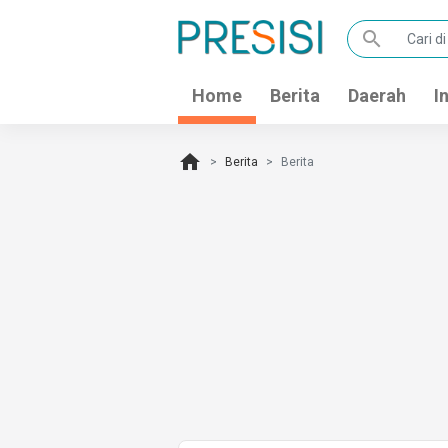
search
Home
Berita
Daerah
I
home
Berita
Berita