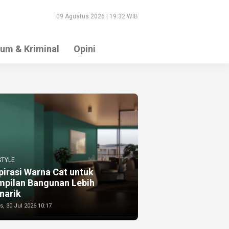
09 Agustus 2026 | 19:32 WIB
um & Kriminal
Opini
STYLE
pirasi Warna Cat untuk
mpilan Bangunan Lebih
narik
, 30 Jul 2026 10:17