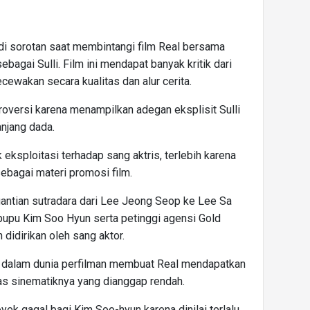
i sorotan saat membintangi film Real bersama
sebagai Sulli. Film ini mendapat banyak kritik dari
ecewakan secara kualitas dan alur cerita.
troversi karena menampilkan adegan eksplisit Sulli
anjang dada.
eksploitasi terhadap sang aktris, terlebih karena
sebagai materi promosi film.
rgantian sutradara dari Lee Jeong Seop ke Lee Sa
pupu Kim Soo Hyun serta petinggi agensi Gold
didirikan oleh sang aktor.
dalam dunia perfilman membuat Real mendapatkan
itas sinematiknya yang dianggap rendah.
oyek gagal bagi Kim Soo-hyun karena dinilai terlalu