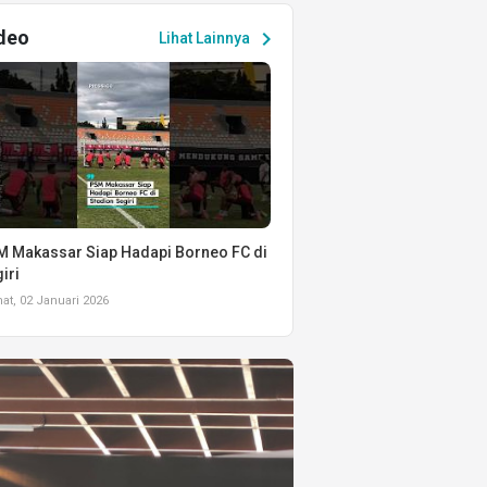
deo
chevron_right
Lihat Lainnya
 Makassar Siap Hadapi Borneo FC di
iri
t, 02 Januari 2026