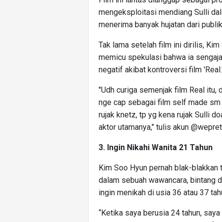
mengeksploitasi mendiang Sulli dal
menerima banyak hujatan dari publik
Tak lama setelah film ini dirilis, Ki
memicu spekulasi bahwa ia sengaja 
negatif akibat kontroversi film 'Real.
"Udh curiga semenjak film Real itu,
nge cap sebagai film self made sm se
rujak knetz, tp yg kena rujak Sulli 
aktor utamanya," tulis akun @wepre
3. Ingin Nikahi Wanita 21 Tahun
Kim Soo Hyun pernah blak-blakkan t
dalam sebuah wawancara, bintang dr
ingin menikah di usia 36 atau 37 tah
“Ketika saya berusia 24 tahun, say