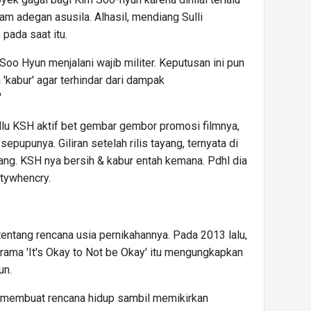
am adegan asusila. Alhasil, mendiang Sulli
 pada saat itu.
m Soo Hyun menjalani wajib militer. Keputusan ini pun
'kabur' agar terhindar dari dampak
'
 dlu KSH aktif bet gembar gembor promosi filmnya,
pupunya. Giliran setelah rilis tayang, ternyata di
doang. KSH nya bersih & kabur entah kemana. Pdhl dia
ttywhencry.
entang rencana usia pernikahannya. Pada 2013 lalu,
ama 'It's Okay to Not be Okay' itu mengungkapkan
un.
a membuat rencana hidup sambil memikirkan