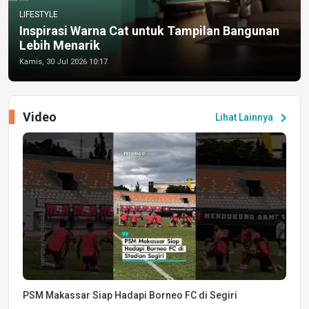
LIFESTYLE
Inspirasi Warna Cat untuk Tampilan Bangunan
Lebih Menarik
Kamis, 30 Jul 2026 10:17
Video
chevron_right
Lihat Lainnya
PSM Makassar Siap Hadapi Borneo FC di Segiri