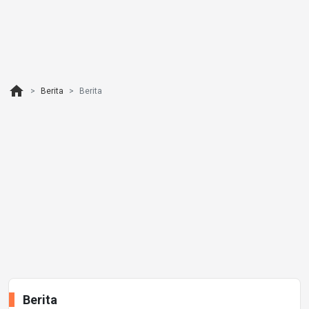
home
Berita
Berita
Berita