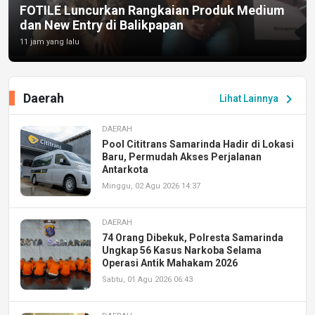
FOTILE Luncurkan Rangkaian Produk Medium
dan New Entry di Balikpapan
11 jam yang lalu
Daerah
chevron_right
Lihat Lainnya
DAERAH
Pool Cititrans Samarinda Hadir di Lokasi
Baru, Permudah Akses Perjalanan
Antarkota
Minggu, 02 Agu 2026 14:37
DAERAH
74 Orang Dibekuk, Polresta Samarinda
Ungkap 56 Kasus Narkoba Selama
Operasi Antik Mahakam 2026
Sabtu, 01 Agu 2026 06:43