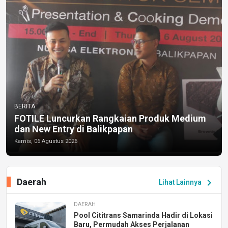
BERITA
FOTILE Luncurkan Rangkaian Produk Medium
dan New Entry di Balikpapan
Kamis, 06 Agustus 2026
Daerah
chevron_right
Lihat Lainnya
DAERAH
Pool Cititrans Samarinda Hadir di Lokasi
Baru, Permudah Akses Perjalanan