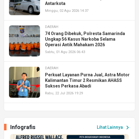
Antarkota
Minggu, 02 Agu 2026 14:37
DAERAH
74 Orang Dibekuk, Polresta Samarinda
Ungkap 56 Kasus Narkoba Selama
Operasi Antik Mahakam 2026
Sabtu, 01 Agu 2026 06:43
DAERAH
Perkuat Layanan Purna Jual, Astra Motor
Kalimantan Timur 2 Resmikan AHASS
Sukses Perkasa Abadi
Rabu, 22 Jul 2026 19:29
DAERAH
UPA PERKASA Universitas Mulawarman
Laksanakan Job Fair Batch II, Hadirkan
Infografis
chevron_right
Lihat Lainnya
Peluang Kerja dan Magang
Jumat, 17 Jul 2026 22:30