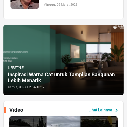
Minggu, 02 Maret 2025
LIFESTYLE
Inspirasi Warna Cat untuk Tampilan Bangunan
Lebih Menarik
Kamis, 30 Jul 2026 10:17
Video
chevron_right
Lihat Lainnya