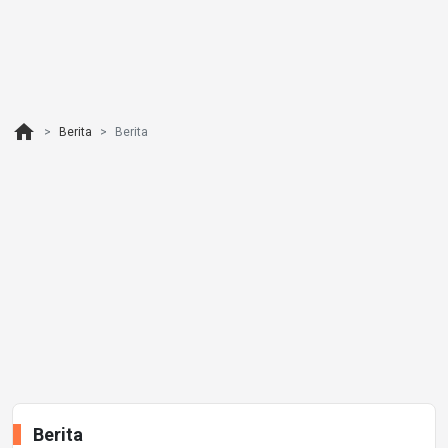
home
Berita
Berita
Berita