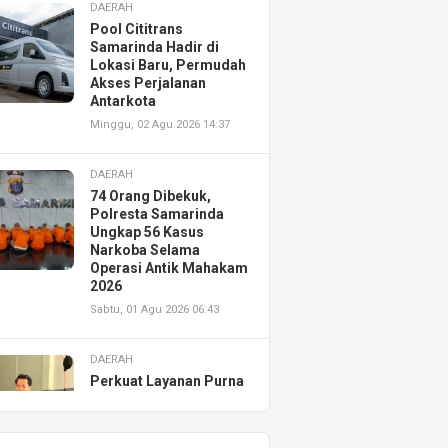
DAERAH
Pool Cititrans
Samarinda Hadir di
Lokasi Baru, Permudah
Akses Perjalanan
Antarkota
Minggu, 02 Agu 2026 14:37
DAERAH
74 Orang Dibekuk,
Polresta Samarinda
Ungkap 56 Kasus
Narkoba Selama
Operasi Antik Mahakam
2026
Sabtu, 01 Agu 2026 06:43
DAERAH
Perkuat Layanan Purna
Jual, Astra Motor
Kalimantan Timur 2
Resmikan AHASS