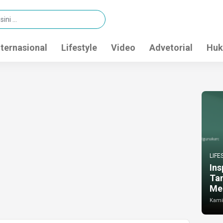
nternasional
Lifestyle
Video
Advetorial
Huk
LIFE
Ins
Ta
Me
Kamis