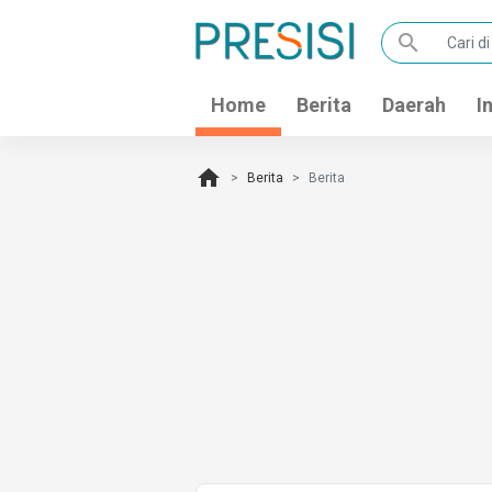
search
Home
Berita
Daerah
I
home
Berita
Berita