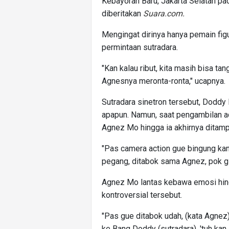
Kebayoran Baru, Jakarta Selatan p
diberitakan
Suara.com.
Mengingat dirinya hanya pemain fig
permintaan sutradara.
"Kan kalau ribut, kita masih bisa 
Agnesnya meronta-ronta," ucapnya.
Sutradara sinetron tersebut, Dodd
apapun. Namun, saat pengambilan a
Agnez Mo hingga ia akhirnya ditamp
"Pas camera action gue bingung kan
pegang, ditabok sama Agnez, pok gi
Agnez Mo lantas kebawa emosi hin
kontroversial tersebut.
"Pas gue ditabok udah, (kata Agnez
ke Bang Doddy (sutradara), 'tuh ka