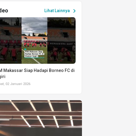
deo
chevron_right
Lihat Lainnya
 Makassar Siap Hadapi Borneo FC di
iri
t, 02 Januari 2026