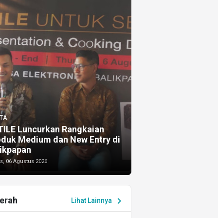
TA
TILE Luncurkan Rangkaian
oduk Medium dan New Entry di
ikpapan
s, 06 Agustus 2026
erah
chevron_right
Lihat Lainnya