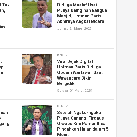
t Tak
Diduga Mualaf Usai
an,
Punya Keinginan Bangun
Masjid, Hotman Paris
Akhirnya Angkat Bicara
aim
Jumat, 21 Maret 2025
BERITA
cu
Viral Jejak Digital
ep
Hotman Paris Diduga
an
Godain Wartawan Saat
Wawancara Bikin
Bergidik
Selasa, 04 Maret 2025
BERITA
rnah
Setelah Ngaku-ngaku
o
Punya Gunung, Firdaus
gang
Oiwobo Kini Pamer Bisa
i
Pindahkan Hujan dalam 5
Menit