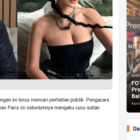
BERI
FO
Pr
Bal
gan ini terus mencari perhatian publik. Pengacara
Kami
an Paris ini sebelumnya mengaku cucu sultan
Da