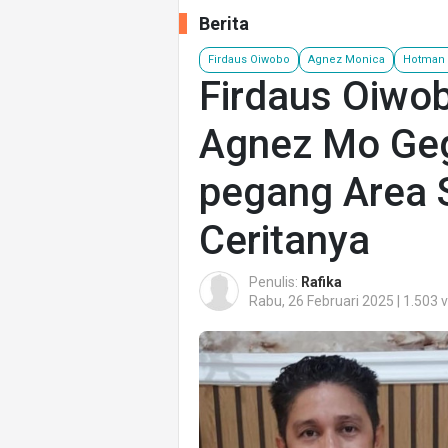
Berita
Firdaus Oiwobo
Agnez Monica
Hotman 
Firdaus Oiwo
Agnez Mo Ge
pegang Area S
Ceritanya
Penulis:
Rafika
Rabu, 26 Februari 2025 | 1.503 