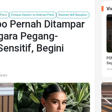
Vi
Paris
Firdaus Oiwobo vs Hotman Paris
Razman Arif Nasution
bo Pernah Ditampar
gara Pegang-
ensitif, Begini
PSM
Seg
Juma
views