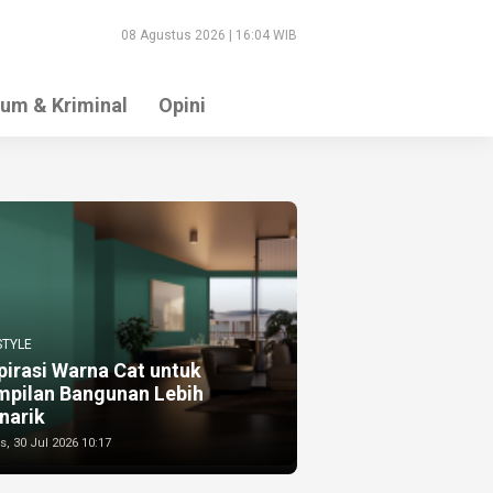
08 Agustus 2026 | 16:04 WIB
um & Kriminal
Opini
STYLE
pirasi Warna Cat untuk
mpilan Bangunan Lebih
narik
, 30 Jul 2026 10:17