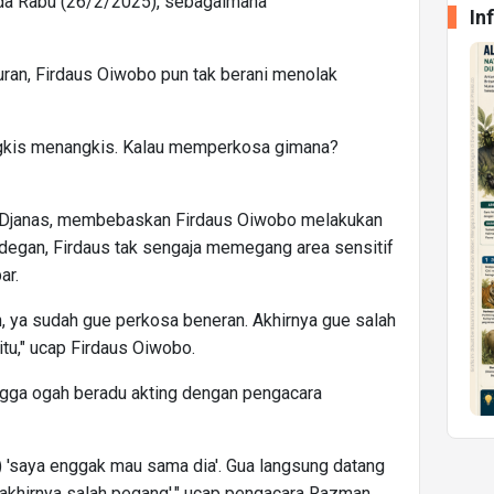
ada Rabu (26/2/2025), sebagaimana
In
uran, Firdaus Oiwobo pun tak berani menolak
tangkis menangkis. Kalau memperkosa gimana?
y Djanas, membebaskan Firdaus Oiwobo melakukan
degan, Firdaus tak sengaja memegang area sensitif
ar.
, ya sudah gue perkosa beneran. Akhirnya gue salah
tu," ucap Firdaus Oiwobo.
gga ogah beradu akting dengan pengacara
) 'saya enggak mau sama dia'. Gua langsung datang
n akhirnya salah pegang'," ucap pengacara Razman