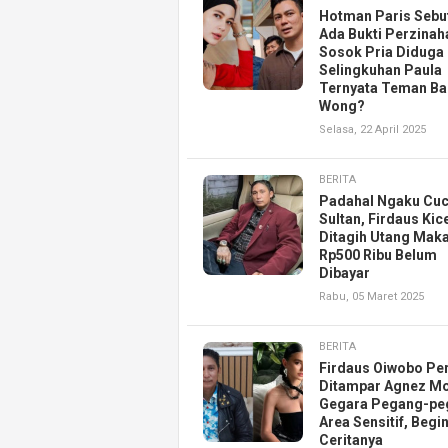
Hotman Paris Sebu
Ada Bukti Perzinah
Sosok Pria Diduga
Selingkuhan Paula
Ternyata Teman B
Wong?
Selasa, 22 April 2025
BERITA
Padahal Ngaku Cu
Sultan, Firdaus Kic
Ditagih Utang Mak
Rp500 Ribu Belum
Dibayar
Rabu, 05 Maret 2025
BERITA
Firdaus Oiwobo Pe
Ditampar Agnez M
Gegara Pegang-pe
Area Sensitif, Begin
Ceritanya