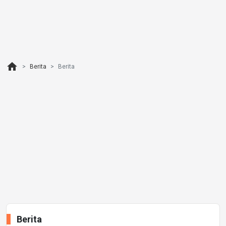
home
Berita
Berita
Berita