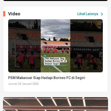
Video
chevron_right
Lihat Lainnya
PSM Makassar Siap Hadapi Borneo FC di Segiri
Jumat, 02 Januari 2026