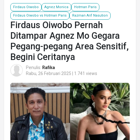
Firdaus Oiwobo
Agnez Monica
Hotman Paris
Firdaus Oiwobo vs Hotman Paris
Razman Arif Nasution
Firdaus Oiwobo Pernah
Ditampar Agnez Mo Gegara
Pegang-pegang Area Sensitif,
Begini Ceritanya
Penulis:
Rafika
Rabu, 26 Februari 2025 | 1.741 views