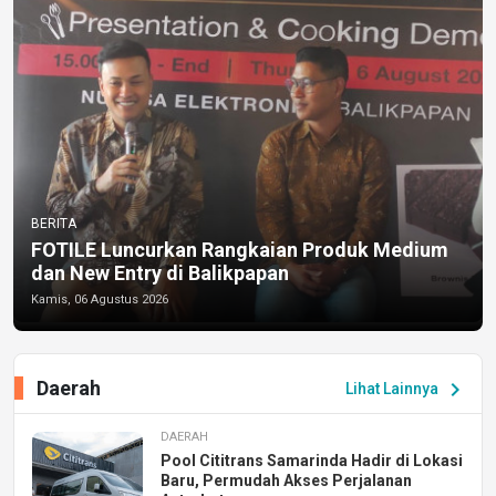
BERITA
FOTILE Luncurkan Rangkaian Produk Medium
dan New Entry di Balikpapan
Kamis, 06 Agustus 2026
Daerah
chevron_right
Lihat Lainnya
DAERAH
Pool Cititrans Samarinda Hadir di Lokasi
Baru, Permudah Akses Perjalanan