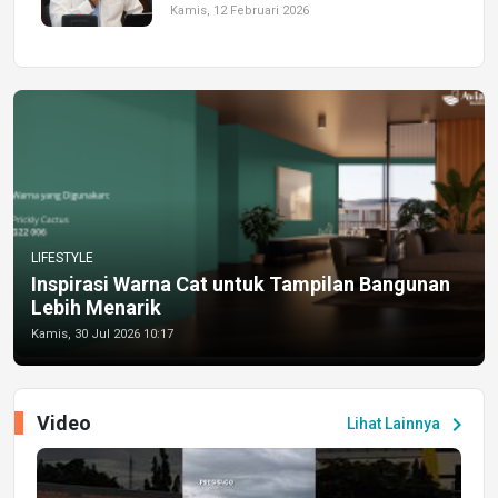
Kamis, 12 Februari 2026
LIFESTYLE
Inspirasi Warna Cat untuk Tampilan Bangunan
Lebih Menarik
Kamis, 30 Jul 2026 10:17
Video
chevron_right
Lihat Lainnya