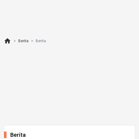
home
Berita
Berita
Berita