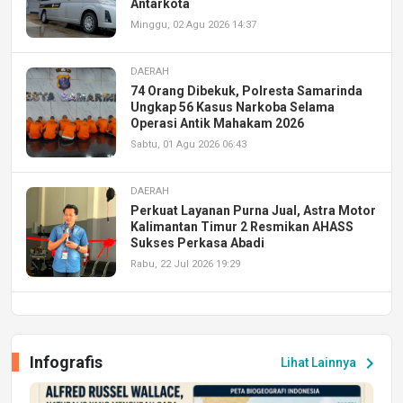
Antarkota
Minggu, 02 Agu 2026 14:37
DAERAH
74 Orang Dibekuk, Polresta Samarinda
Ungkap 56 Kasus Narkoba Selama
Operasi Antik Mahakam 2026
Sabtu, 01 Agu 2026 06:43
DAERAH
Perkuat Layanan Purna Jual, Astra Motor
Kalimantan Timur 2 Resmikan AHASS
Sukses Perkasa Abadi
Rabu, 22 Jul 2026 19:29
DAERAH
UPA PERKASA Universitas Mulawarman
Laksanakan Job Fair Batch II, Hadirkan
Infografis
chevron_right
Lihat Lainnya
Peluang Kerja dan Magang
Jumat, 17 Jul 2026 22:30