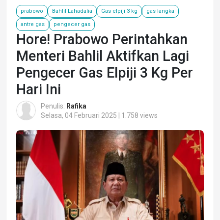
prabowo
Bahlil Lahadalia
Gas elpiji 3 kg
gas langka
antre gas
pengecer gas
Hore! Prabowo Perintahkan
Menteri Bahlil Aktifkan Lagi
Pengecer Gas Elpiji 3 Kg Per
Hari Ini
Penulis:
Rafika
Selasa, 04 Februari 2025 | 1.758 views