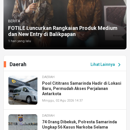
BERITA
FOTILE Luncurkan Rangkaian Produk Medium
dan New Entry di Balikpapan
1 hari yang lalu
Daerah
chevron_right
Lihat Lainnya
DAERAH
Pool Cititrans Samarinda Hadir di Lokasi
Baru, Permudah Akses Perjalanan
Antarkota
Minggu, 02 Agu 2026 14:37
DAERAH
74 Orang Dibekuk, Polresta Samarinda
Ungkap 56 Kasus Narkoba Selama