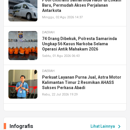
Pool Cititrans Samarinda Hadir di Lokasi
Baru, Permudah Akses Perjalanan
Antarkota
Minggu, 02 Agu 2026 14:37
DAERAH
74 Orang Dibekuk, Polresta Samarinda
Ungkap 56 Kasus Narkoba Selama
Operasi Antik Mahakam 2026
Sabtu, 01 Agu 2026 06:43
DAERAH
Perkuat Layanan Purna Jual, Astra Motor
Kalimantan Timur 2 Resmikan AHASS
Sukses Perkasa Abadi
Rabu, 22 Jul 2026 19:29
DAERAH
UPA PERKASA Universitas Mulawarman
Laksanakan Job Fair Batch II, Hadirkan
Infografis
chevron_right
Lihat Lainnya
Peluang Kerja dan Magang