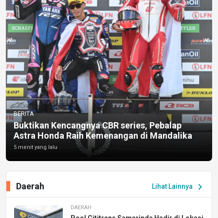
BERITA
Buktikan Kencangnya CBR series, Pebalap
Astra Honda Raih Kemenangan di Mandalika
5 menit yang lalu
Daerah
chevron_right
Lihat Lainnya
DAERAH