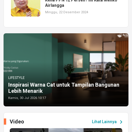
Airlangga
Minggu, 22 Desember 2024
LIFESTYLE
Inspirasi Warna Cat untuk Tampilan Bangunan
Lebih Menarik
Kamis, 30 Jul 2026 10:17
Video
chevron_right
Lihat Lainnya