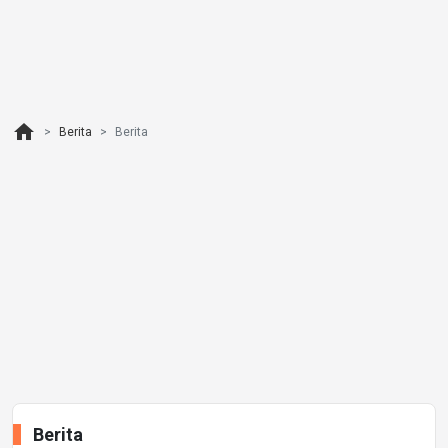
home
Berita
Berita
Berita