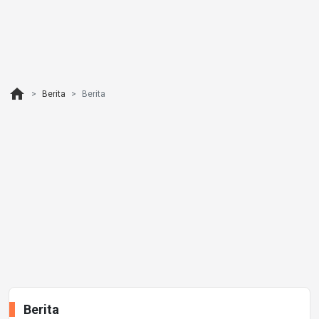
home
Berita
Berita
Berita