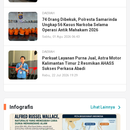
DAERAH
74 Orang Dibekuk, Polresta Samarinda
Ungkap 56 Kasus Narkoba Selama
Operasi Antik Mahakam 2026
Sabtu, 01 Agu 2026 06:43
DAERAH
Perkuat Layanan Purna Jual, Astra Motor
Kalimantan Timur 2 Resmikan AHASS
Sukses Perkasa Abadi
Rabu, 22 Jul 2026 19:29
DAERAH
UPA PERKASA Universitas Mulawarman
Laksanakan Job Fair Batch II, Hadirkan
Infografis
chevron_right
Lihat Lainnya
Peluang Kerja dan Magang
Jumat, 17 Jul 2026 22:30
DAERAH