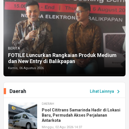
BERITA
FOTILE Luncurkan Rangkaian Produk Medium
dan New Entry di Balikpapan
Kamis, 06 Agustus 2026
Daerah
chevron_right
Lihat Lainnya
DAERAH
Pool Cititrans Samarinda Hadir di Lokasi
Baru, Permudah Akses Perjalanan
Antarkota
Minggu, 02 Agu 2026 14:37