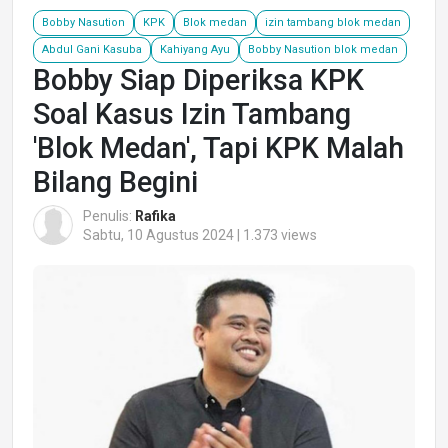
Bobby Nasution
KPK
Blok medan
izin tambang blok medan
Abdul Gani Kasuba
Kahiyang Ayu
Bobby Nasution blok medan
Bobby Siap Diperiksa KPK
Soal Kasus Izin Tambang
'Blok Medan', Tapi KPK Malah
Bilang Begini
Penulis:
Rafika
Sabtu, 10 Agustus 2024 | 1.373 views