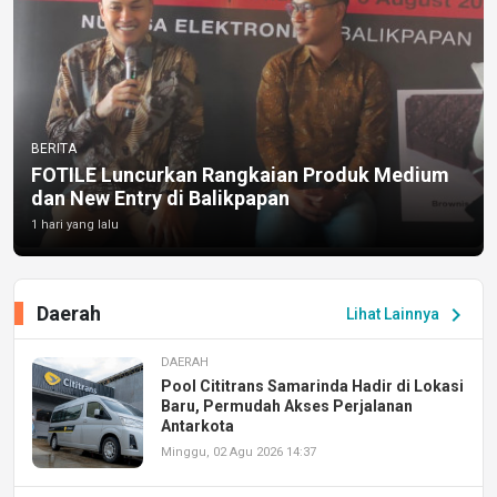
BERITA
FOTILE Luncurkan Rangkaian Produk Medium
dan New Entry di Balikpapan
1 hari yang lalu
Daerah
chevron_right
Lihat Lainnya
DAERAH
Pool Cititrans Samarinda Hadir di Lokasi
Baru, Permudah Akses Perjalanan
Antarkota
Minggu, 02 Agu 2026 14:37