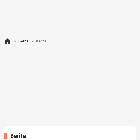
home
Berita
Berita
Berita