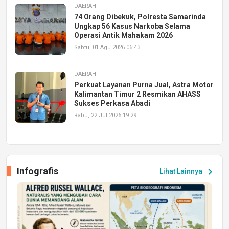
DAERAH
74 Orang Dibekuk, Polresta Samarinda
Ungkap 56 Kasus Narkoba Selama
Operasi Antik Mahakam 2026
Sabtu, 01 Agu 2026 06:43
DAERAH
Perkuat Layanan Purna Jual, Astra Motor
Kalimantan Timur 2 Resmikan AHASS
Sukses Perkasa Abadi
Rabu, 22 Jul 2026 19:29
DAERAH
UPA PERKASA Universitas Mulawarman
Laksanakan Job Fair Batch II, Hadirkan
Infografis
chevron_right
Lihat Lainnya
Peluang Kerja dan Magang
Jumat, 17 Jul 2026 22:30
DAERAH
Astra Motor Kalimantan Timur 2 Dukung