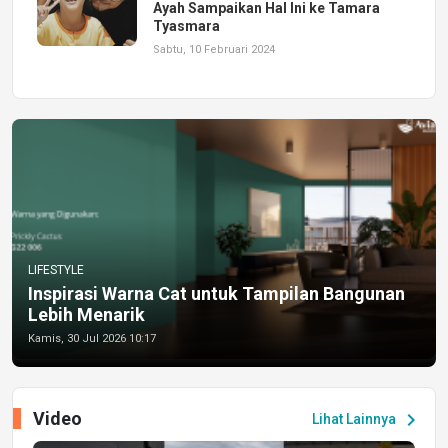
Ayah Sampaikan Hal Ini ke Tamara
Tyasmara
Sabtu, 10 Februari 2024
LIFESTYLE
Inspirasi Warna Cat untuk Tampilan Bangunan
Lebih Menarik
Kamis, 30 Jul 2026 10:17
Video
chevron_right
Lihat Lainnya