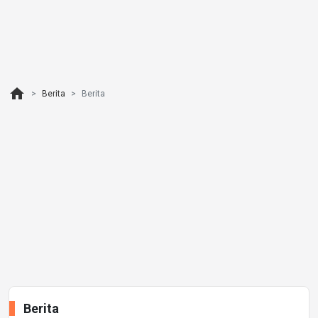
home
Berita
Berita
Berita