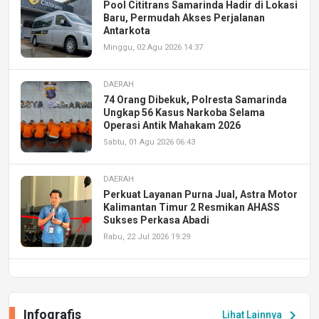
Pool Cititrans Samarinda Hadir di Lokasi
Baru, Permudah Akses Perjalanan
Antarkota
Minggu, 02 Agu 2026 14:37
DAERAH
74 Orang Dibekuk, Polresta Samarinda
Ungkap 56 Kasus Narkoba Selama
Operasi Antik Mahakam 2026
Sabtu, 01 Agu 2026 06:43
DAERAH
Perkuat Layanan Purna Jual, Astra Motor
Kalimantan Timur 2 Resmikan AHASS
Sukses Perkasa Abadi
Rabu, 22 Jul 2026 19:29
DAERAH
UPA PERKASA Universitas Mulawarman
Laksanakan Job Fair Batch II, Hadirkan
Infografis
chevron_right
Lihat Lainnya
Peluang Kerja dan Magang