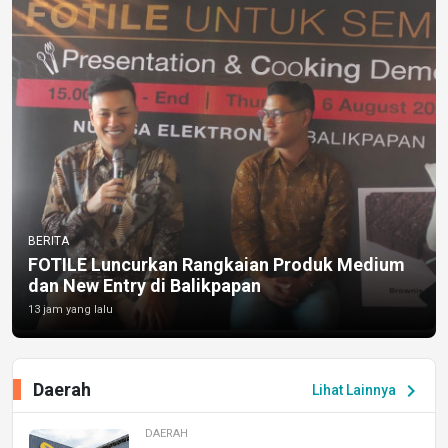
BERITA
FOTILE Luncurkan Rangkaian Produk Medium
dan New Entry di Balikpapan
13 jam yang lalu
Daerah
chevron_right
Lihat Lainnya
DAERAH