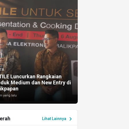
TA
TILE Luncurkan Rangkaian
oduk Medium dan New Entry di
ikpapan
m yang lalu
erah
chevron_right
Lihat Lainnya