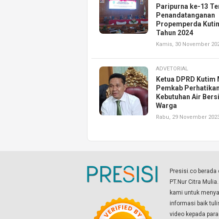
Paripurna ke-13 T
Penandatanganan
Propemperda Kuti
Tahun 2024
Kamis, 30 November 20
ADVETORIAL
Ketua DPRD Kutim 
Pemkab Perhatika
Kebutuhan Air Bers
Warga
Rabu, 29 November 202
Presisi.co berad
PT.Nur Citra Mulia
kami untuk menyaj
informasi baik tul
video kepada par