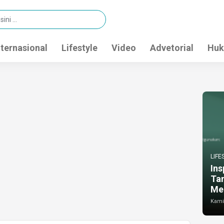
nternasional
Lifestyle
Video
Advetorial
Huk
LIFE
Ins
Ta
Me
Kamis