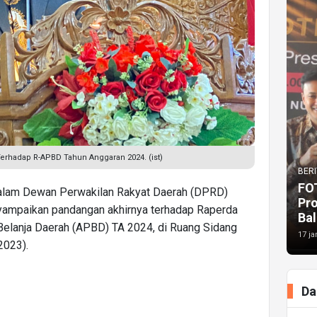
erhadap R-APBD Tahun Anggaran 2024. (ist)
BERI
FO
dalam Dewan Perwakilan Rakyat Daerah (DPRD)
Pr
yampaikan pandangan akhirnya terhadap Raperda
Bal
elanja Daerah (APBD) TA 2024, di Ruang Sidang
17 ja
2023).
Da