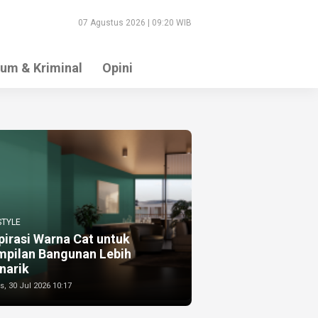
07 Agustus 2026 | 09:20 WIB
um & Kriminal
Opini
STYLE
pirasi Warna Cat untuk
mpilan Bangunan Lebih
narik
, 30 Jul 2026 10:17