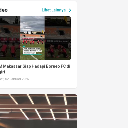
deo
chevron_right
Lihat Lainnya
 Makassar Siap Hadapi Borneo FC di
iri
t, 02 Januari 2026