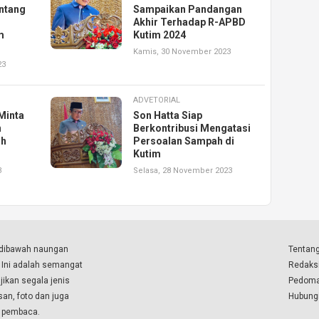
entang
Sampaikan Pandangan
Akhir Terhadap R-APBD
m
Kutim 2024
Kamis, 30 November 2023
23
ADVETORIAL
Minta
Son Hatta Siap
n
Berkontribusi Mengatasi
ih
Persoalan Sampah di
Kutim
3
Selasa, 28 November 2023
a dibawah naungan
Tentang
. Ini adalah semangat
Redaks
ikan segala jenis
Pedoma
isan, foto dan juga
Hubung
a pembaca.