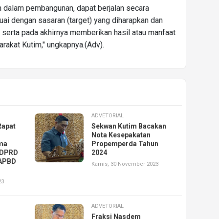
h dalam pembangunan, dapat berjalan secara
uai dengan sasaran (target) yang diharapkan dan
 serta pada akhirnya memberikan hasil atau manfaat
rakat Kutim," ungkapnya.(Adv).
ADVETORIAL
Rapat
Sekwan Kutim Bacakan
Nota Kesepakatan
ma
Propemperda Tahun
 DPRD
2024
-APBD
Kamis, 30 November 2023
23
ADVETORIAL
Fraksi Nasdem