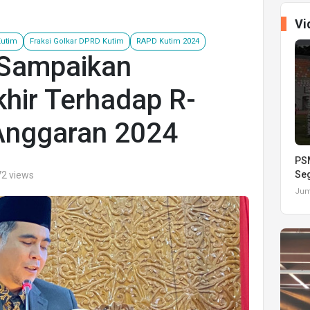
Vi
Kutim
Fraksi Golkar DPRD Kutim
RAPD Kutim 2024
 Sampaikan
hir Terhadap R-
Anggaran 2024
PSM
Seg
72 views
Juma