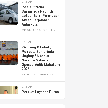
DAERAH
Pool Cititrans
Samarinda Hadir di
Lokasi Baru, Permudah
Akses Perjalanan
Antarkota
Minggu, 02 Agu 2026 14:37
DAERAH
74 Orang Dibekuk,
Polresta Samarinda
Ungkap 56 Kasus
Narkoba Selama
Operasi Antik Mahakam
2026
Sabtu, 01 Agu 2026 06:43
DAERAH
Perkuat Layanan Purna
Jual, Astra Motor
Kalimantan Timur 2
Resmikan AHASS