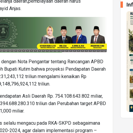
elanja daerah,pembiayaan daerah harus
In
ayid Anjas.
 dengan Nota Pengantar tentang Rancangan APBD
eh Bupati Kutim bahwa proyeksi Pendapatan Daerah
31,243,112 triliun mengalami kenaikan Rp
,148,796,924,112 triliun.
 Pendapatan Asli Daerah Rp. 754.108.643.802 miliar,
394.688.280.310 triliun dan Perubahan target APBD
,000 miliar.
s selalu mengacu pada RKA-SKPD sebagaimana
2020-2024, agar dalam implementasi program –