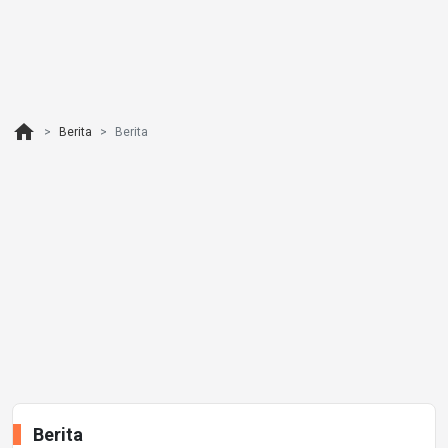
home
Berita
Berita
Berita