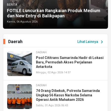
BERITA
FOTILE Luncurkan Rangkaian Produk Medium
dan New Entry di Balikpapan
Kamis, 06 Agustus 2026
Daerah
chevron_right
Lihat Lainnya
DAERAH
Pool Cititrans Samarinda Hadir di Lokasi
Baru, Permudah Akses Perjalanan
Antarkota
Minggu, 02 Agu 2026 14:37
DAERAH
74 Orang Dibekuk, Polresta Samarinda
Ungkap 56 Kasus Narkoba Selama
Operasi Antik Mahakam 2026
Sabtu, 01 Agu 2026 06:43