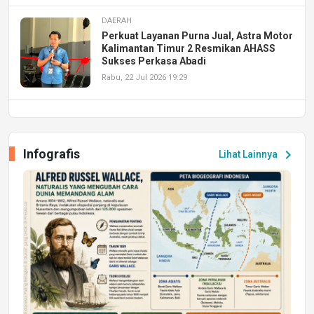
DAERAH
Perkuat Layanan Purna Jual, Astra Motor
Kalimantan Timur 2 Resmikan AHASS
Sukses Perkasa Abadi
Rabu, 22 Jul 2026 19:29
DAERAH
UPA PERKASA Universitas Mulawarman
Laksanakan Job Fair Batch II, Hadirkan
Infografis
chevron_right
Lihat Lainnya
Peluang Kerja dan Magang
Jumat, 17 Jul 2026 22:30
DAERAH
Astra Motor Kalimantan Timur 2 Dukung
Mahasiswa Samarinda dalam Astra
Honda SDGs Future Leaders 2026
Jumat, 10 Jul 2026 19:01