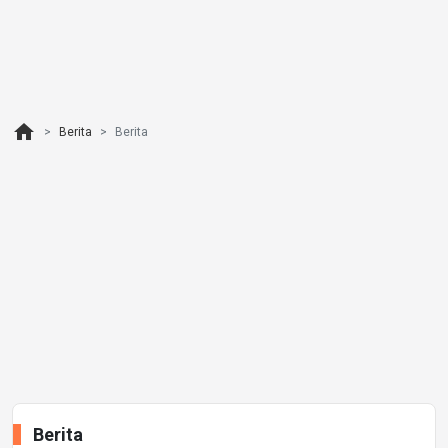
home
Berita
Berita
Berita