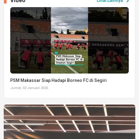
Video
chevron_right
Lihat Lainnya
PSM Makassar Siap Hadapi Borneo FC di Segiri
Jumat, 02 Januari 2026