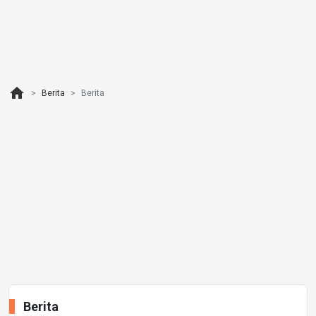
home
Berita
Berita
Berita