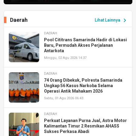
Daerah
chevron_right
Lihat Lainnya
DAERAH
Pool Cititrans Samarinda Hadir di Lokasi
Baru, Permudah Akses Perjalanan
Antarkota
Minggu, 02 Agu 2026 14:37
DAERAH
74 Orang Dibekuk, Polresta Samarinda
Ungkap 56 Kasus Narkoba Selama
Operasi Antik Mahakam 2026
Sabtu, 01 Agu 2026 06:43
DAERAH
Perkuat Layanan Purna Jual, Astra Motor
Kalimantan Timur 2 Resmikan AHASS
Sukses Perkasa Abadi