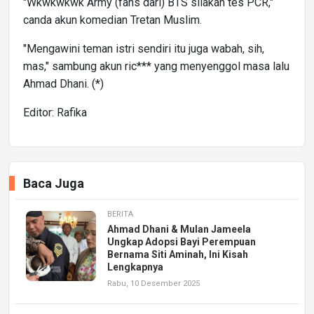
"Wkwkwkwk Army (fans dari) BTS silakan tes PCR,"
canda akun komedian Tretan Muslim.
"Mengawini teman istri sendiri itu juga wabah, sih,
mas," sambung akun ric*** yang menyenggol masa lalu
Ahmad Dhani. (*)
Editor: Rafika
Baca Juga
BERITA
Ahmad Dhani & Mulan Jameela
Ungkap Adopsi Bayi Perempuan
Bernama Siti Aminah, Ini Kisah
Lengkapnya
Rabu, 10 Desember 2025