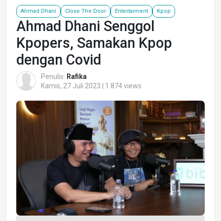
Ahmad Dhani
Close The Door
Entertaiment
Kpop
Ahmad Dhani Senggol
Kpopers, Samakan Kpop
dengan Covid
Penulis:
Rafika
Kamis, 27 Juli 2023 | 1.874 views