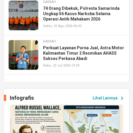
DAERAH
74 Orang Dibekuk, Polresta Samarinda
Ungkap 56 Kasus Narkoba Selama
Operasi Antik Mahakam 2026
Sabtu, 01 Agu 2026 06:43
DAERAH
Perkuat Layanan Purna Jual, Astra Motor
Kalimantan Timur 2 Resmikan AHASS
Sukses Perkasa Abadi
Rabu, 22 Jul 2026 19:29
DAERAH
UPA PERKASA Universitas Mulawarman
Laksanakan Job Fair Batch II, Hadirkan
Infografis
chevron_right
Lihat Lainnya
Peluang Kerja dan Magang
Jumat, 17 Jul 2026 22:30
DAERAH
Astra Motor Kalimantan Timur 2 Dukung
Mahasiswa Samarinda dalam Astra