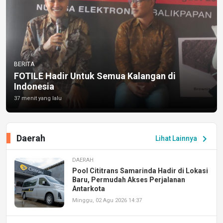
BERITA
FOTILE Hadir Untuk Semua Kalangan di
Indonesia
37 menit yang lalu
Daerah
chevron_right
Lihat Lainnya
DAERAH
Pool Cititrans Samarinda Hadir di Lokasi
Baru, Permudah Akses Perjalanan
Antarkota
Minggu, 02 Agu 2026 14:37