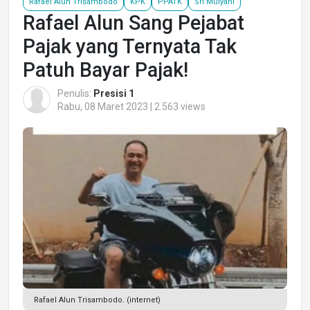
Rafael Alun Trisambodo
KPK
PPATK
Sri Mulyani
Rafael Alun Sang Pejabat
Pajak yang Ternyata Tak
Patuh Bayar Pajak!
Penulis:
Presisi 1
Rabu, 08 Maret 2023 | 2.563 views
Rafael Alun Trisambodo. (internet)