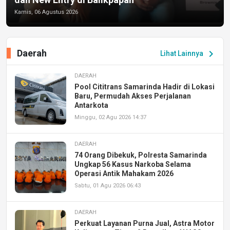
Kamis, 06 Agustus 2026
Daerah
chevron_right
Lihat Lainnya
DAERAH
Pool Cititrans Samarinda Hadir di Lokasi
Baru, Permudah Akses Perjalanan
Antarkota
Minggu, 02 Agu 2026 14:37
DAERAH
74 Orang Dibekuk, Polresta Samarinda
Ungkap 56 Kasus Narkoba Selama
Operasi Antik Mahakam 2026
Sabtu, 01 Agu 2026 06:43
DAERAH
Perkuat Layanan Purna Jual, Astra Motor