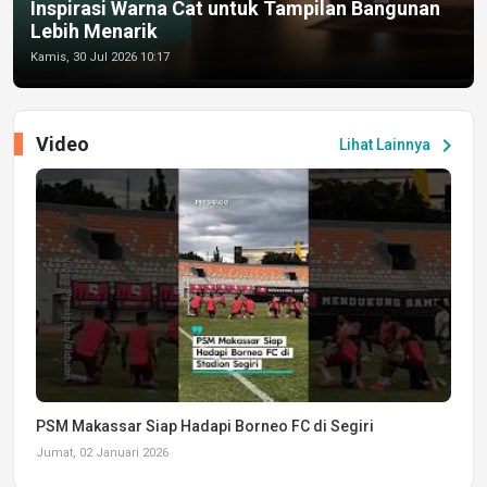
Inspirasi Warna Cat untuk Tampilan Bangunan
Lebih Menarik
Kamis, 30 Jul 2026 10:17
Video
chevron_right
Lihat Lainnya
PSM Makassar Siap Hadapi Borneo FC di Segiri
Jumat, 02 Januari 2026