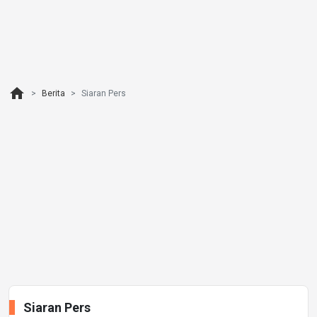
home
Berita
Siaran Pers
Siaran Pers