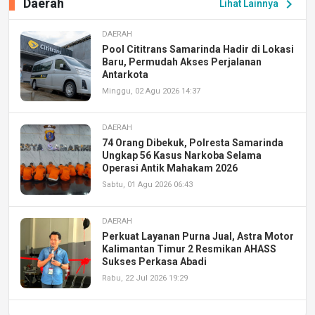
Daerah
chevron_right
Lihat Lainnya
DAERAH
Pool Cititrans Samarinda Hadir di Lokasi
Baru, Permudah Akses Perjalanan
Antarkota
Minggu, 02 Agu 2026 14:37
DAERAH
74 Orang Dibekuk, Polresta Samarinda
Ungkap 56 Kasus Narkoba Selama
Operasi Antik Mahakam 2026
Sabtu, 01 Agu 2026 06:43
DAERAH
Perkuat Layanan Purna Jual, Astra Motor
Kalimantan Timur 2 Resmikan AHASS
Sukses Perkasa Abadi
Rabu, 22 Jul 2026 19:29
DAERAH