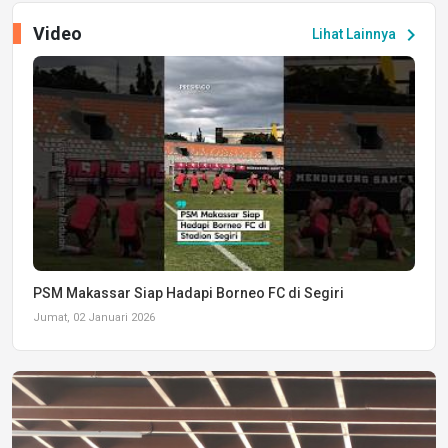
Video
chevron_right
Lihat Lainnya
PSM Makassar Siap Hadapi Borneo FC di Segiri
Jumat, 02 Januari 2026