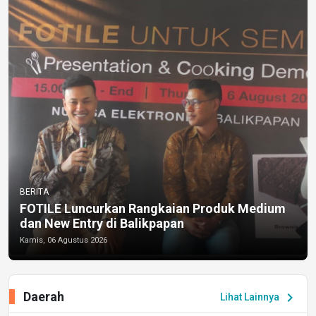
BERITA
FOTILE Luncurkan Rangkaian Produk Medium
dan New Entry di Balikpapan
Kamis, 06 Agustus 2026
Daerah
chevron_right
Lihat Lainnya