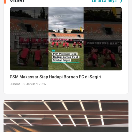
Video
chevron_right
Lihat Lainnya
PSM Makassar Siap Hadapi Borneo FC di Segiri
Jumat, 02 Januari 2026