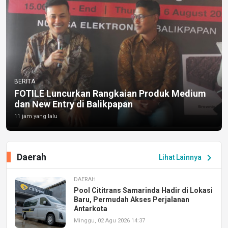
BERITA
FOTILE Luncurkan Rangkaian Produk Medium
dan New Entry di Balikpapan
11 jam yang lalu
Daerah
chevron_right
Lihat Lainnya
DAERAH
Pool Cititrans Samarinda Hadir di Lokasi
Baru, Permudah Akses Perjalanan
Antarkota
Minggu, 02 Agu 2026 14:37