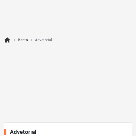
home
Berita
Advetorial
Advetorial