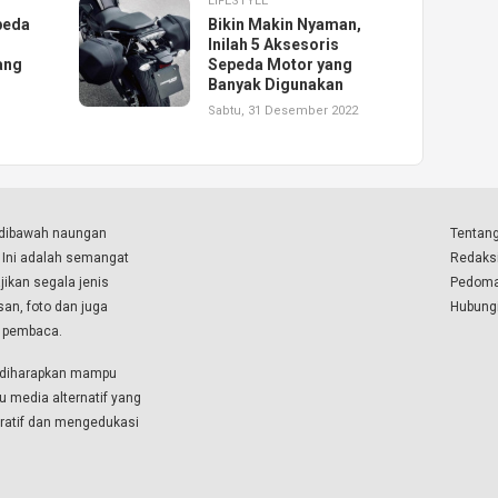
LIFESTYLE
peda
Bikin Makin Nyaman,
Inilah 5 Aksesoris
ang
Sepeda Motor yang
Banyak Digunakan
Sabtu, 31 Desember 2022
a dibawah naungan
Tentang
. Ini adalah semangat
Redaks
ikan segala jenis
Pedoma
isan, foto dan juga
Hubung
a pembaca.
i diharapkan mampu
u media alternatif yang
boratif dan mengedukasi