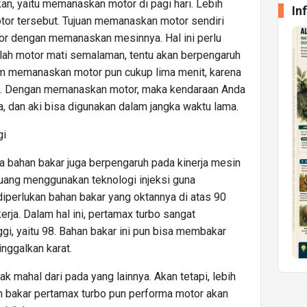
an, yaitu memanaskan motor di pagi hari. Lebih
In
or tersebut. Tujuan memanaskan motor sendiri
or dengan memanaskan mesinnya. Hal ini perlu
telah motor mati semalaman, tentu akan berpengaruh
lam memanaskan motor pun cukup lima menit, karena
n. Dengan memanaskan motor, maka kendaraan Anda
a, dan aki bisa digunakan dalam jangka waktu lama.
gi
ada bahan bakar juga berpengaruh pada kinerja mesin
 uang menggunakan teknologi injeksi guna
iperlukan bahan bakar yang oktannya di atas 90
rja. Dalam hal ini, pertamax turbo sangat
ggi, yaitu 98. Bahan bakar ini pun bisa membakar
nggalkan karat.
k mahal dari pada yang lainnya. Akan tetapi, lebih
an bakar pertamax turbo pun performa motor akan