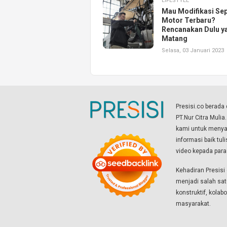
LIFESTYLE
Mau Modifikasi Se
Motor Terbaru?
Rencanakan Dulu y
Matang
Selasa, 03 Januari 2023
Presisi.co berad
PT.Nur Citra Mulia
kami untuk menyaj
informasi baik tul
video kepada par
Kehadiran Presis
menjadi salah sat
konstruktif, kola
masyarakat.