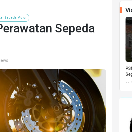
Vi
el Sepeda Motor
 Perawatan Sepeda
views
PSM
Seg
Juma