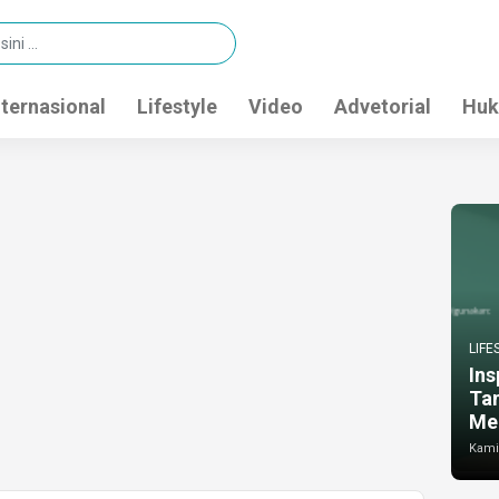
nternasional
Lifestyle
Video
Advetorial
Huk
LIFE
Ins
Ta
Me
Kamis