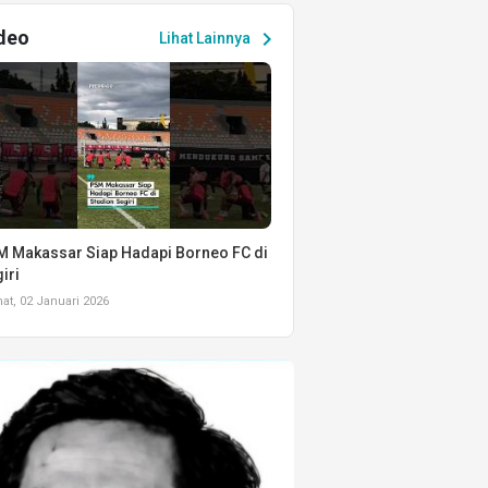
deo
chevron_right
Lihat Lainnya
 Makassar Siap Hadapi Borneo FC di
iri
t, 02 Januari 2026