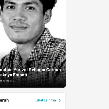
I
atian Yurizal Sebagai Cermin
taknya Empati
m yang lalu
erah
chevron_right
Lihat Lainnya