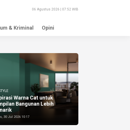
06 Agustus 2026 | 07:52 WIB
um & Kriminal
Opini
STYLE
pirasi Warna Cat untuk
mpilan Bangunan Lebih
narik
, 30 Jul 2026 10:17