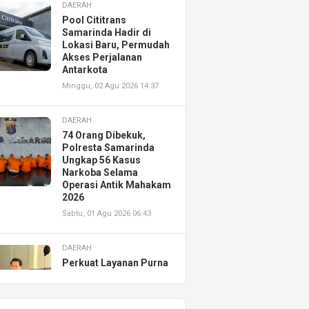
DAERAH
Pool Cititrans
Samarinda Hadir di
Lokasi Baru, Permudah
Akses Perjalanan
Antarkota
Minggu, 02 Agu 2026 14:37
DAERAH
74 Orang Dibekuk,
Polresta Samarinda
Ungkap 56 Kasus
Narkoba Selama
Operasi Antik Mahakam
2026
Sabtu, 01 Agu 2026 06:43
DAERAH
Perkuat Layanan Purna
Jual, Astra Motor
Kalimantan Timur 2
Resmikan AHASS