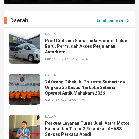
Daerah
chevron_right
Lihat Lainnya
DAERAH
Pool Cititrans Samarinda Hadir di Lokasi
Baru, Permudah Akses Perjalanan
Antarkota
Minggu, 02 Agu 2026 14:37
DAERAH
74 Orang Dibekuk, Polresta Samarinda
Ungkap 56 Kasus Narkoba Selama
Operasi Antik Mahakam 2026
Sabtu, 01 Agu 2026 06:43
DAERAH
Perkuat Layanan Purna Jual, Astra Motor
Kalimantan Timur 2 Resmikan AHASS
Sukses Perkasa Abadi