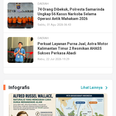
DAERAH
74 Orang Dibekuk, Polresta Samarinda
Ungkap 56 Kasus Narkoba Selama
Operasi Antik Mahakam 2026
Sabtu, 01 Agu 2026 06:43
DAERAH
Perkuat Layanan Purna Jual, Astra Motor
Kalimantan Timur 2 Resmikan AHASS
Sukses Perkasa Abadi
Rabu, 22 Jul 2026 19:29
DAERAH
UPA PERKASA Universitas Mulawarman
Laksanakan Job Fair Batch II, Hadirkan
Infografis
chevron_right
Lihat Lainnya
Peluang Kerja dan Magang
Jumat, 17 Jul 2026 22:30
DAERAH
Astra Motor Kalimantan Timur 2 Dukung