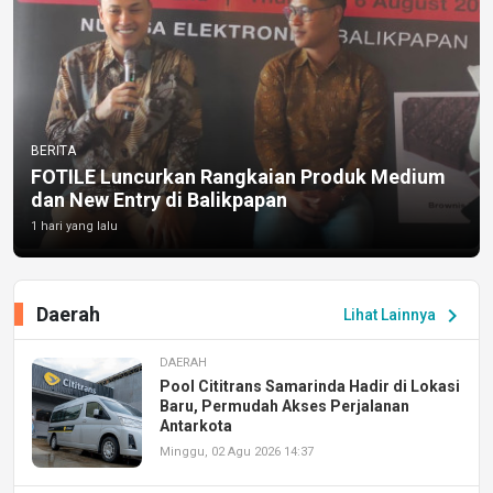
BERITA
FOTILE Luncurkan Rangkaian Produk Medium
dan New Entry di Balikpapan
1 hari yang lalu
Daerah
chevron_right
Lihat Lainnya
DAERAH
Pool Cititrans Samarinda Hadir di Lokasi
Baru, Permudah Akses Perjalanan
Antarkota
Minggu, 02 Agu 2026 14:37