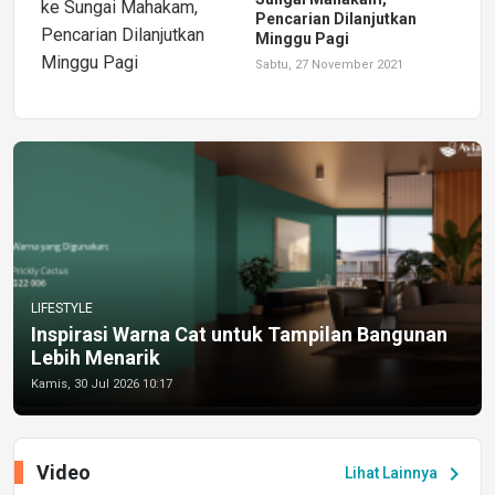
Pencarian Dilanjutkan
Minggu Pagi
Sabtu, 27 November 2021
LIFESTYLE
Inspirasi Warna Cat untuk Tampilan Bangunan
Lebih Menarik
Kamis, 30 Jul 2026 10:17
Video
chevron_right
Lihat Lainnya