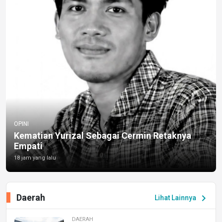
OPINI
Kematian Yurizal Sebagai Cermin Retaknya
Empati
18 jam yang lalu
Daerah
chevron_right
Lihat Lainnya
DAERAH