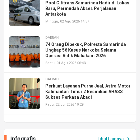
Pool Cititrans Samarinda Hadir di Lokasi
Baru, Permudah Akses Perjalanan
Antarkota
Minggu, 02 Agu 2026 14:37
DAERAH
74 Orang Dibekuk, Polresta Samarinda
Ungkap 56 Kasus Narkoba Selama
Operasi Antik Mahakam 2026
Sabtu, 01 Agu 2026 06:43
DAERAH
Perkuat Layanan Purna Jual, Astra Motor
Kalimantan Timur 2 Resmikan AHASS
Sukses Perkasa Abadi
Rabu, 22 Jul 2026 19:29
DAERAH
UPA PERKASA Universitas Mulawarman
Laksanakan Job Fair Batch II, Hadirkan
Infografis
chevron_right
Lihat Lainnya
Peluang Kerja dan Magang