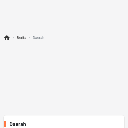
home
Berita
Daerah
Daerah