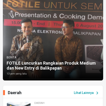
BERITA
FOTILE Luncurkan Rangkaian Produk Medium
dan New Entry di Balikpapan
13 jam yang lalu
Daerah
chevron_right
Lihat Lainnya
DAERAH