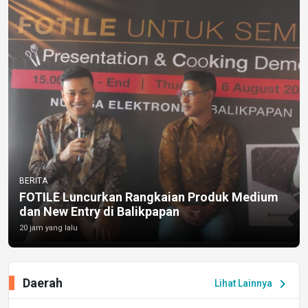
BERITA
FOTILE Luncurkan Rangkaian Produk Medium
dan New Entry di Balikpapan
20 jam yang lalu
Daerah
chevron_right
Lihat Lainnya