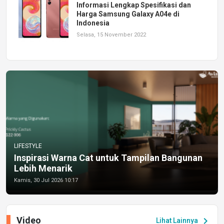
Informasi Lengkap Spesifikasi dan
Harga Samsung Galaxy A04e di
Indonesia
Selasa, 15 November 2022
LIFESTYLE
Inspirasi Warna Cat untuk Tampilan Bangunan
Lebih Menarik
Kamis, 30 Jul 2026 10:17
Video
chevron_right
Lihat Lainnya