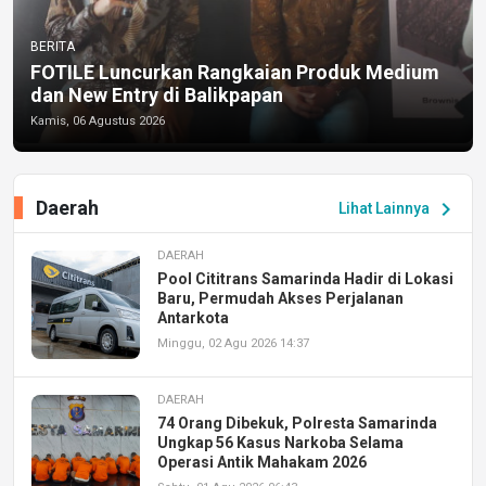
BERITA
FOTILE Luncurkan Rangkaian Produk Medium
dan New Entry di Balikpapan
Kamis, 06 Agustus 2026
Daerah
chevron_right
Lihat Lainnya
DAERAH
Pool Cititrans Samarinda Hadir di Lokasi
Baru, Permudah Akses Perjalanan
Antarkota
Minggu, 02 Agu 2026 14:37
DAERAH
74 Orang Dibekuk, Polresta Samarinda
Ungkap 56 Kasus Narkoba Selama
Operasi Antik Mahakam 2026