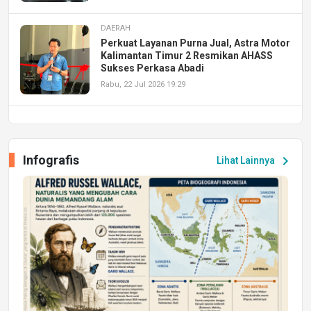
DAERAH
Perkuat Layanan Purna Jual, Astra Motor
Kalimantan Timur 2 Resmikan AHASS
Sukses Perkasa Abadi
Rabu, 22 Jul 2026 19:29
DAERAH
UPA PERKASA Universitas Mulawarman
Laksanakan Job Fair Batch II, Hadirkan
Infografis
chevron_right
Lihat Lainnya
Peluang Kerja dan Magang
Jumat, 17 Jul 2026 22:30
DAERAH
Astra Motor Kalimantan Timur 2 Dukung
Mahasiswa Samarinda dalam Astra
Honda SDGs Future Leaders 2026
Jumat, 10 Jul 2026 19:01