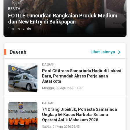
BERITA
FOTILE Luncurkan Rangkaian Produk Medium
dan New Entry di Balikpapan
1 hari yang lalu
Daerah
chevron_right
Lihat Lainnya
DAERAH
Pool Cititrans Samarinda Hadir di Lokasi
Baru, Permudah Akses Perjalanan
Antarkota
Minggu, 02 Agu 2026 14:37
DAERAH
74 Orang Dibekuk, Polresta Samarinda
Ungkap 56 Kasus Narkoba Selama
Operasi Antik Mahakam 2026
Sabtu, 01 Agu 2026 06:43