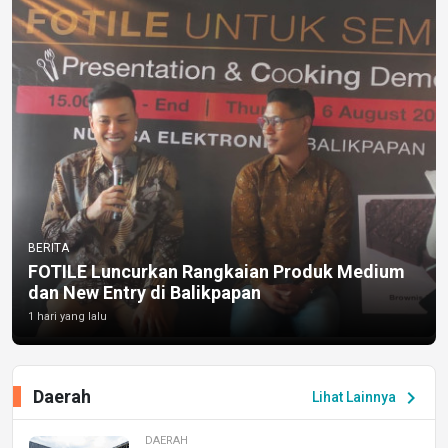
BERITA
FOTILE Luncurkan Rangkaian Produk Medium
dan New Entry di Balikpapan
1 hari yang lalu
Daerah
chevron_right
Lihat Lainnya
DAERAH