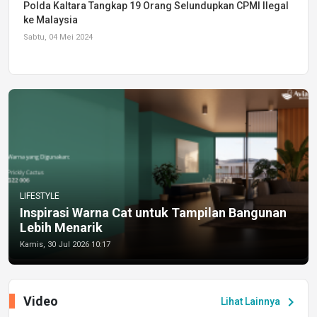
Polda Kaltara Tangkap 19 Orang Selundupkan CPMI Ilegal
ke Malaysia
Sabtu, 04 Mei 2024
LIFESTYLE
Inspirasi Warna Cat untuk Tampilan Bangunan
Lebih Menarik
Kamis, 30 Jul 2026 10:17
Video
chevron_right
Lihat Lainnya