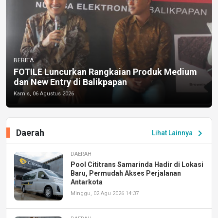
BERITA
FOTILE Luncurkan Rangkaian Produk Medium
dan New Entry di Balikpapan
Kamis, 06 Agustus 2026
Daerah
chevron_right
Lihat Lainnya
DAERAH
Pool Cititrans Samarinda Hadir di Lokasi
Baru, Permudah Akses Perjalanan
Antarkota
Minggu, 02 Agu 2026 14:37