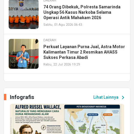
DAERAH
74 Orang Dibekuk, Polresta Samarinda
Ungkap 56 Kasus Narkoba Selama
Operasi Antik Mahakam 2026
Sabtu, 01 Agu 2026 06:43
DAERAH
Perkuat Layanan Purna Jual, Astra Motor
Kalimantan Timur 2 Resmikan AHASS
Sukses Perkasa Abadi
Rabu, 22 Jul 2026 19:29
DAERAH
UPA PERKASA Universitas Mulawarman
Laksanakan Job Fair Batch II, Hadirkan
Infografis
chevron_right
Lihat Lainnya
Peluang Kerja dan Magang
Jumat, 17 Jul 2026 22:30
DAERAH
Astra Motor Kalimantan Timur 2 Dukung
Mahasiswa Samarinda dalam Astra