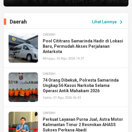
Daerah
chevron_right
Lihat Lainnya
DAERAH
Pool Cititrans Samarinda Hadir di Lokasi
Baru, Permudah Akses Perjalanan
Antarkota
Minggu, 02 Agu 2026 14:37
DAERAH
74 Orang Dibekuk, Polresta Samarinda
Ungkap 56 Kasus Narkoba Selama
Operasi Antik Mahakam 2026
Sabtu, 01 Agu 2026 06:43
DAERAH
Perkuat Layanan Purna Jual, Astra Motor
Kalimantan Timur 2 Resmikan AHASS
Sukses Perkasa Abadi