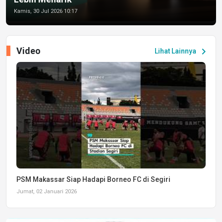
Kamis, 30 Jul 2026 10:17
Video
chevron_right
Lihat Lainnya
PSM Makassar Siap Hadapi Borneo FC di Segiri
Jumat, 02 Januari 2026