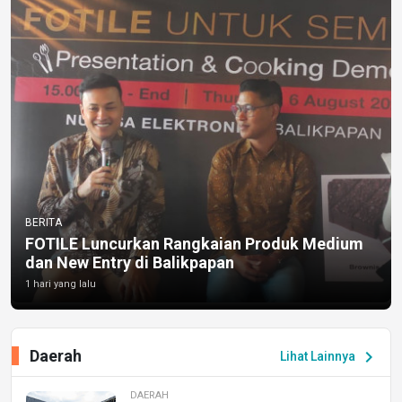
BERITA
FOTILE Luncurkan Rangkaian Produk Medium
dan New Entry di Balikpapan
1 hari yang lalu
Daerah
chevron_right
Lihat Lainnya
DAERAH