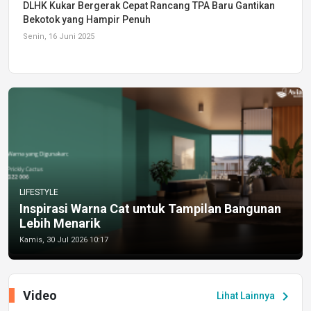
DLHK Kukar Bergerak Cepat Rancang TPA Baru Gantikan
Bekotok yang Hampir Penuh
Senin, 16 Juni 2025
LIFESTYLE
Inspirasi Warna Cat untuk Tampilan Bangunan
Lebih Menarik
Kamis, 30 Jul 2026 10:17
Video
chevron_right
Lihat Lainnya