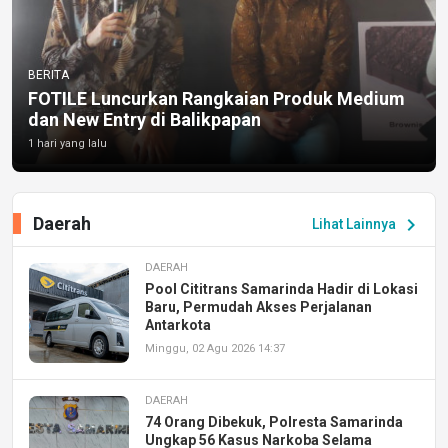
BERITA
FOTILE Luncurkan Rangkaian Produk Medium
dan New Entry di Balikpapan
1 hari yang lalu
Daerah
chevron_right
Lihat Lainnya
DAERAH
Pool Cititrans Samarinda Hadir di Lokasi
Baru, Permudah Akses Perjalanan
Antarkota
Minggu, 02 Agu 2026 14:37
DAERAH
74 Orang Dibekuk, Polresta Samarinda
Ungkap 56 Kasus Narkoba Selama