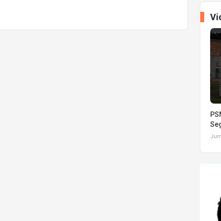
Vi
PSM
Seg
Juma