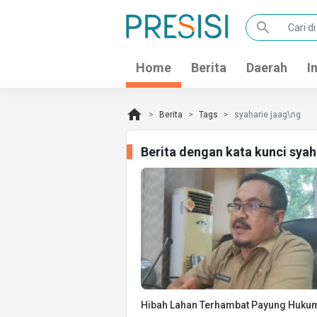
search
Home
Berita
Daerah
I
home
Berita
Tags
syaharie jaag\ng
Berita dengan kata kunci sya
Hibah Lahan Terhambat Payung Huku