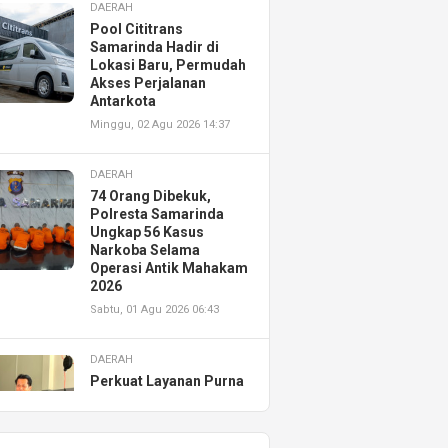
DAERAH
Pool Cititrans
Samarinda Hadir di
Lokasi Baru, Permudah
Akses Perjalanan
Antarkota
Minggu, 02 Agu 2026 14:37
DAERAH
74 Orang Dibekuk,
Polresta Samarinda
Ungkap 56 Kasus
Narkoba Selama
Operasi Antik Mahakam
2026
Sabtu, 01 Agu 2026 06:43
DAERAH
Perkuat Layanan Purna
Jual, Astra Motor
Kalimantan Timur 2
Resmikan AHASS