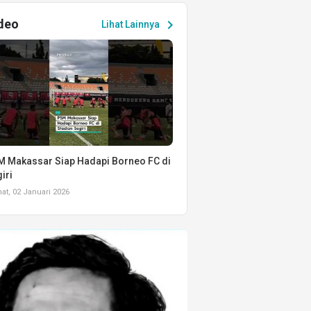
deo
chevron_right
Lihat Lainnya
 Makassar Siap Hadapi Borneo FC di
iri
t, 02 Januari 2026