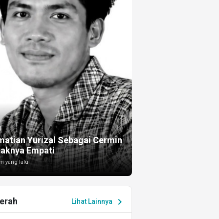
I
atian Yurizal Sebagai Cermin
taknya Empati
m yang lalu
erah
chevron_right
Lihat Lainnya