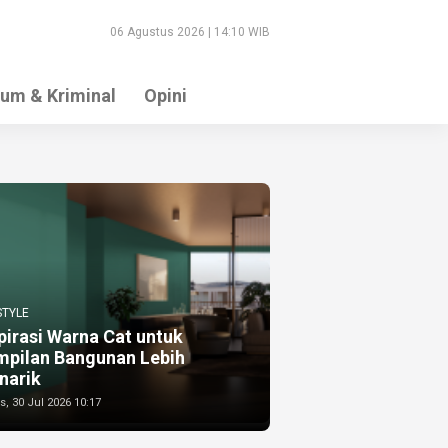
06 Agustus 2026 | 14:10 WIB
um & Kriminal
Opini
STYLE
pirasi Warna Cat untuk
mpilan Bangunan Lebih
narik
, 30 Jul 2026 10:17