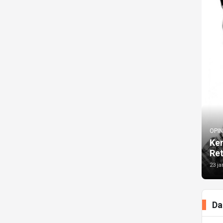
OPIN
Kem
Re
23 ja
Da