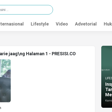
nternasional
Lifestyle
Video
Advetorial
Huk
harie jaag\ng Halaman 1 - PRESISI.CO
LIFE
Ins
Ta
Me
Kamis
m