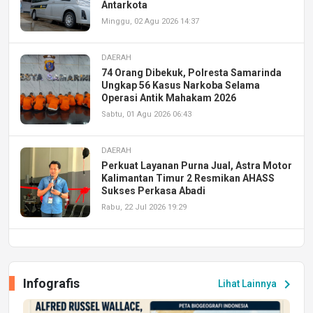
Antarkota
Minggu, 02 Agu 2026 14:37
DAERAH
74 Orang Dibekuk, Polresta Samarinda
Ungkap 56 Kasus Narkoba Selama
Operasi Antik Mahakam 2026
Sabtu, 01 Agu 2026 06:43
DAERAH
Perkuat Layanan Purna Jual, Astra Motor
Kalimantan Timur 2 Resmikan AHASS
Sukses Perkasa Abadi
Rabu, 22 Jul 2026 19:29
DAERAH
UPA PERKASA Universitas Mulawarman
Laksanakan Job Fair Batch II, Hadirkan
Infografis
chevron_right
Lihat Lainnya
Peluang Kerja dan Magang
Jumat, 17 Jul 2026 22:30