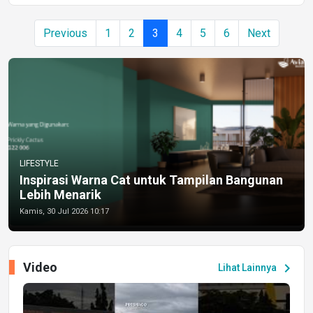
Previous
1
2
3
4
5
6
Next
LIFESTYLE
Inspirasi Warna Cat untuk Tampilan Bangunan
Lebih Menarik
Kamis, 30 Jul 2026 10:17
Video
chevron_right
Lihat Lainnya