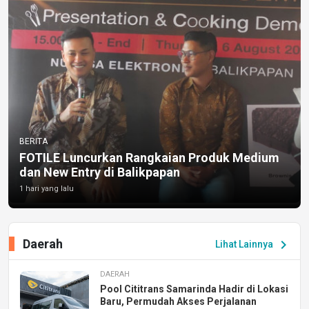
BERITA
FOTILE Luncurkan Rangkaian Produk Medium
dan New Entry di Balikpapan
1 hari yang lalu
Daerah
chevron_right
Lihat Lainnya
DAERAH
Pool Cititrans Samarinda Hadir di Lokasi
Baru, Permudah Akses Perjalanan