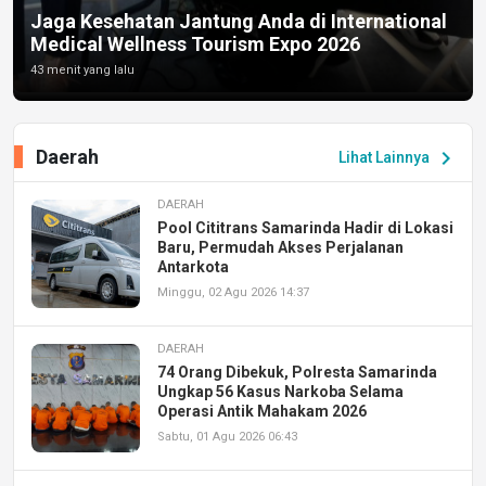
Jaga Kesehatan Jantung Anda di International
Medical Wellness Tourism Expo 2026
43 menit yang lalu
Daerah
chevron_right
Lihat Lainnya
DAERAH
Pool Cititrans Samarinda Hadir di Lokasi
Baru, Permudah Akses Perjalanan
Antarkota
Minggu, 02 Agu 2026 14:37
DAERAH
74 Orang Dibekuk, Polresta Samarinda
Ungkap 56 Kasus Narkoba Selama
Operasi Antik Mahakam 2026
Sabtu, 01 Agu 2026 06:43