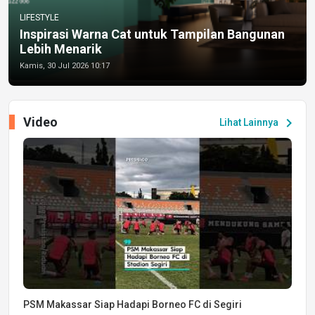
LIFESTYLE
Inspirasi Warna Cat untuk Tampilan Bangunan
Lebih Menarik
Kamis, 30 Jul 2026 10:17
Video
chevron_right
Lihat Lainnya
PSM Makassar Siap Hadapi Borneo FC di Segiri