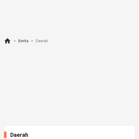
home
Berita
Daerah
Daerah