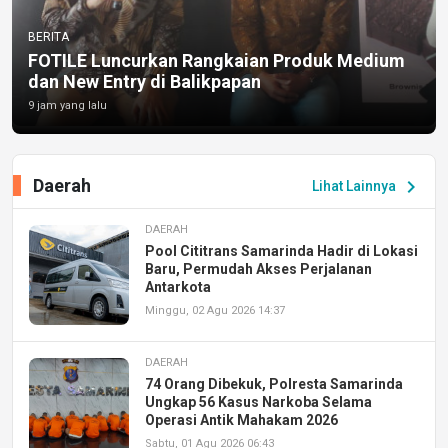
BERITA
FOTILE Luncurkan Rangkaian Produk Medium
dan New Entry di Balikpapan
9 jam yang lalu
Daerah
chevron_right
Lihat Lainnya
DAERAH
Pool Cititrans Samarinda Hadir di Lokasi
Baru, Permudah Akses Perjalanan
Antarkota
Minggu, 02 Agu 2026 14:37
DAERAH
74 Orang Dibekuk, Polresta Samarinda
Ungkap 56 Kasus Narkoba Selama
Operasi Antik Mahakam 2026
Sabtu, 01 Agu 2026 06:43