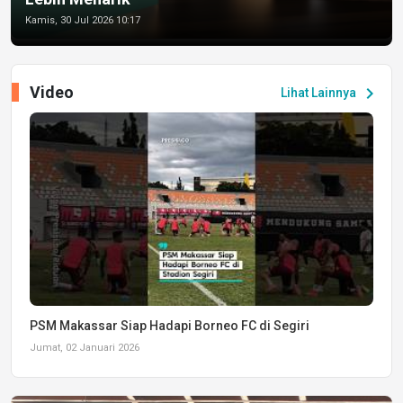
Kamis, 30 Jul 2026 10:17
Video
chevron_right
Lihat Lainnya
PSM Makassar Siap Hadapi Borneo FC di Segiri
Jumat, 02 Januari 2026