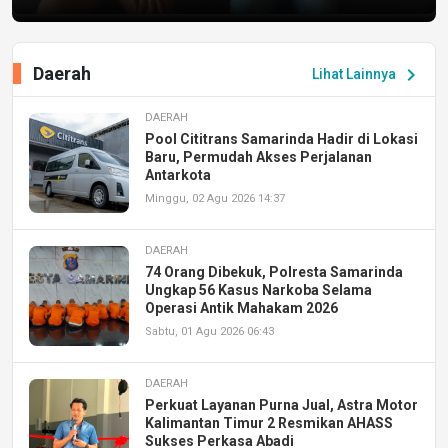
Daerah
chevron_right
Lihat Lainnya
DAERAH
Pool Cititrans Samarinda Hadir di Lokasi
Baru, Permudah Akses Perjalanan
Antarkota
Minggu, 02 Agu 2026 14:37
DAERAH
74 Orang Dibekuk, Polresta Samarinda
Ungkap 56 Kasus Narkoba Selama
Operasi Antik Mahakam 2026
Sabtu, 01 Agu 2026 06:43
DAERAH
Perkuat Layanan Purna Jual, Astra Motor
Kalimantan Timur 2 Resmikan AHASS
Sukses Perkasa Abadi