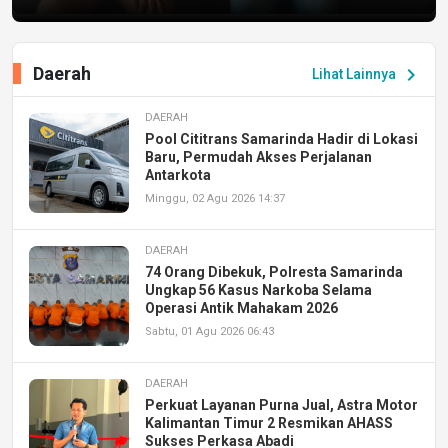
Daerah
chevron_right
Lihat Lainnya
DAERAH
Pool Cititrans Samarinda Hadir di Lokasi
Baru, Permudah Akses Perjalanan
Antarkota
Minggu, 02 Agu 2026 14:37
DAERAH
74 Orang Dibekuk, Polresta Samarinda
Ungkap 56 Kasus Narkoba Selama
Operasi Antik Mahakam 2026
Sabtu, 01 Agu 2026 06:43
DAERAH
Perkuat Layanan Purna Jual, Astra Motor
Kalimantan Timur 2 Resmikan AHASS
Sukses Perkasa Abadi