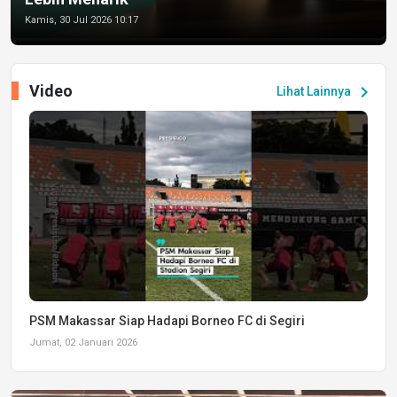
Kamis, 30 Jul 2026 10:17
Video
chevron_right
Lihat Lainnya
PSM Makassar Siap Hadapi Borneo FC di Segiri
Jumat, 02 Januari 2026